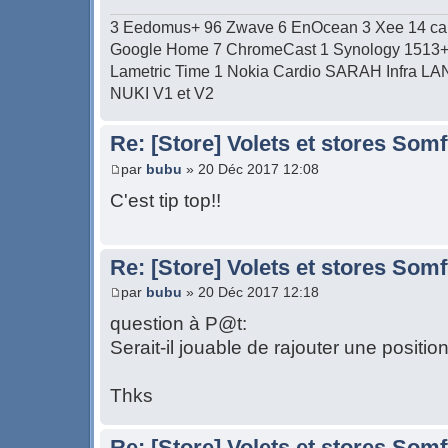
3 Eedomus+ 96 Zwave 6 EnOcean 3 Xee 14 c
Google Home 7 ChromeCast 1 Synology 1513+ 1
Lametric Time 1 Nokia Cardio SARAH Infra LAN/W
NUKI V1 et V2
Re: [Store] Volets et stores So
par
bubu
» 20 Déc 2017 12:08
C'est tip top!!
Re: [Store] Volets et stores So
par
bubu
» 20 Déc 2017 12:18
question à P@t:
Serait-il jouable de rajouter une positio
Thks
Re: [Store] Volets et stores So