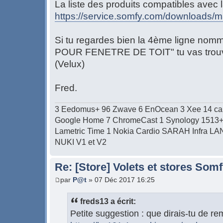
La liste des produits compatibles avec 
https://service.somfy.com/downloads/
Si tu regardes bien la 4ème ligne 
POUR FENETRE DE TOIT" tu vas trouv
(Velux)
Fred.
3 Eedomus+ 96 Zwave 6 EnOcean 3 Xee 14 c
Google Home 7 ChromeCast 1 Synology 1513+ 1
Lametric Time 1 Nokia Cardio SARAH Infra LAN/W
NUKI V1 et V2
Re: [Store] Volets et stores So
par
P@t
» 07 Déc 2017 16:25
freds13 a écrit:
Petite suggestion : que dirais-tu de re