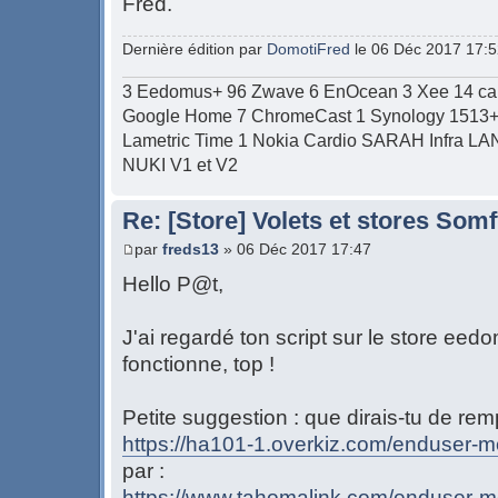
Fred.
Dernière édition par
DomotiFred
le 06 Déc 2017 17:52,
3 Eedomus+ 96 Zwave 6 EnOcean 3 Xee 14 c
Google Home 7 ChromeCast 1 Synology 1513+ 1
Lametric Time 1 Nokia Cardio SARAH Infra LAN/W
NUKI V1 et V2
Re: [Store] Volets et stores So
par
freds13
» 06 Déc 2017 17:47
Hello P@t,
J'ai regardé ton script sur le store ee
fonctionne, top !
Petite suggestion : que dirais-tu de rem
https://ha101-1.overkiz.com/enduser-mo
par :
https://www.tahomalink.com/enduser-mo