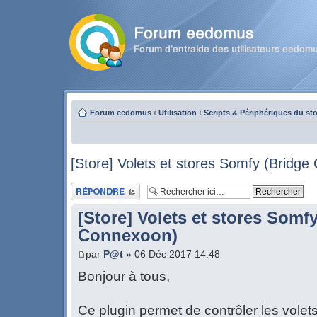
Forum eedomus
‹
Utilisation
‹
Scripts & Périphériques du st
[Store] Volets et stores Somfy (Bridg
Publier une réponse
[Store] Volets et stores Somf
Connexoon)
par
P@t
» 06 Déc 2017 14:48
Bonjour à tous,
Ce plugin permet de contrôler les volets