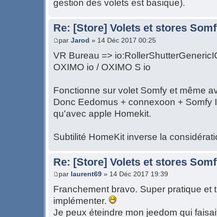
gestion des volets est basique).
Re: [Store] Volets et stores So
par
Jarod
» 14 Déc 2017 00:25
VR Bureau => io:RollerShutterGeneri
OXIMO io / OXIMO S io
Fonctionne sur volet Somfy et même av
Donc Eedomus + connexoon + Somfy IO
qu'avec apple Homekit.
Subtilité HomeKit inverse la considérat
Re: [Store] Volets et stores So
par
laurent69
» 14 Déc 2017 19:39
Franchement bravo. Super pratique et t
implémenter.
Je peux éteindre mon jeedom qui faisai