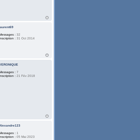
laurent69
Messages :
32
Inscription :
31 Oct 2014
VERONIQUE
Messages :
7
Inscription :
21 Fév 2018
Alexandre123
Messages :
1
Inscription :
05 Mai 2023