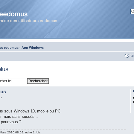
ces eedomus
‹
App Windows
FA
plus
lus
37
plus sous Windows 10, mobile ou PC.
ler mais sans succès...
 pour vous ?
Mars 2016 08:09, édité 1 fois.