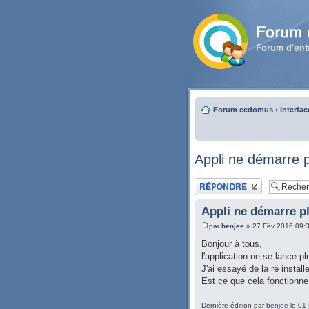
Forum eedomus
‹
Interfa
Appli ne démarre 
Publier une réponse
Appli ne démarre p
par
benjee
» 27 Fév 2016 09:
Bonjour à tous,
l'application ne se lance 
J'ai essayé de la ré instal
Est ce que cela fonctionne
Dernière édition par
benjee
le 01 