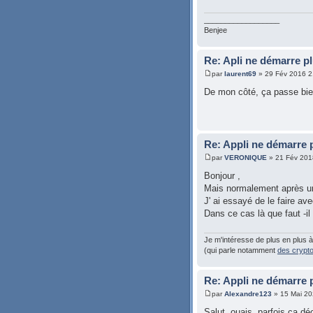
__________________
Benjee
Re: Apli ne démarre p
par
laurent69
» 29 Fév 2016 2
De mon côté, ça passe bie
Re: Appli ne démarre 
par
VERONIQUE
» 21 Fév 201
Bonjour ,
Mais normalement après une 
J' ai essayé de le faire av
Dans ce cas là que faut -il f
Je m'intéresse de plus en plus 
(qui parle notamment
des crypt
Re: Appli ne démarre 
par
Alexandre123
» 15 Mai 20
Salut, ouais, parfois ça d