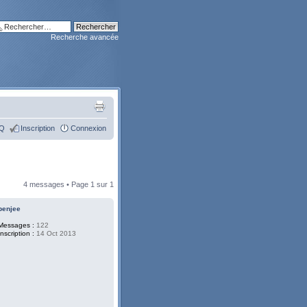
Recherche avancée
Q
Inscription
Connexion
4 messages • Page
1
sur
1
benjee
Messages :
122
Inscription :
14 Oct 2013