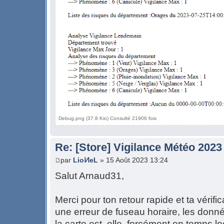
Debug.png (37.8 Kio) Consulté 21906 fois
Re: [Store] Vigilance Météo 2023
par
LioͶeL
» 15 Août 2023 13:24
Salut Arnaud31,
Merci pour ton retour rapide et ta vérifi
une erreur de fuseau horaire, les donn
la carto est, elle, forcément en temps lo