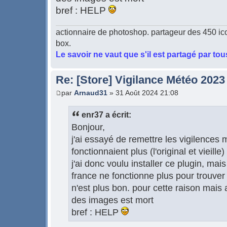
bref : HELP
actionnaire de photoshop. partageur des 450 ic
box.
Le savoir ne vaut que s'il est partagé par tou
Re: [Store] Vigilance Météo 2023
par
Arnaud31
» 31 Août 2024 21:08
enr37 a écrit:
Bonjour,
j'ai essayé de remettre les vigilences
fonctionnaient plus (l'original et vieille)
j'ai donc voulu installer ce plugin, mai
france ne fonctionne plus pour trouver 
n'est plus bon. pour cette raison mais
des images est mort
bref : HELP