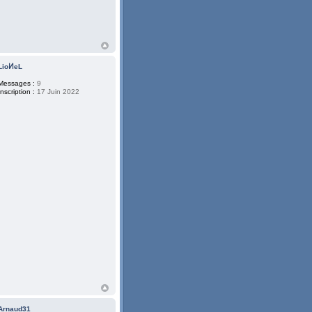
LioͶeL
Messages :
9
Inscription :
17 Juin 2022
Arnaud31