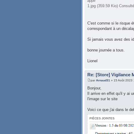
appli
1.jpg (359.59 Kio) Consult
C'est comme si le risque é
correspondant à un décala
Si jamais vous avez des id
bonne journée a tous.
Lionel
Re: [Store] Vigilance
par
Arnaud31
» 15 Août 2023 
Bonjour,
Il arrive en effet qu'il y a
l'image sur le site
Voici ce que j'ai dans le d
PIÈCES JOINTES