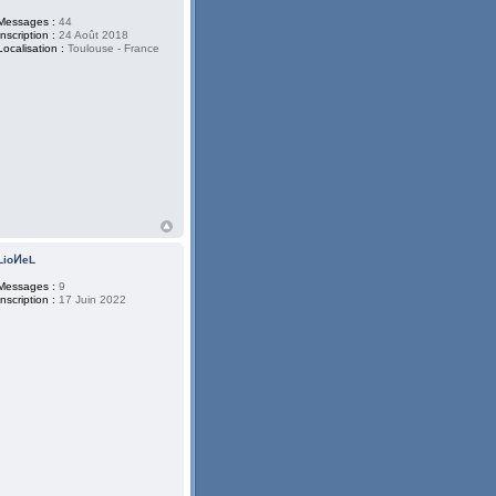
Messages :
44
Inscription :
24 Août 2018
Localisation :
Toulouse - France
LioͶeL
Messages :
9
Inscription :
17 Juin 2022