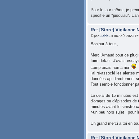
Pour le jour même, je prend
spécifie un "jusqu'au". Da
Re: [Store] Vigilance
par
LioͶeL
» 06 Août 2023 16
Bonjour à tous,
Merci Arnaud pour ce plugin
faire défaut. J'avais essa
comprenais rien à rien
j'ai ré-associé les alertes
données api directement su
Tout semble fonctionner par
Le délai de 15 minutes est
d'orages ou d'épisodes de 
minutes avant le sinistre 
>un peu hors sujet : pour l
Un grand merci a toi en tou
Re: [Store] Vigilance