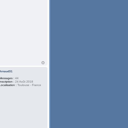
Arnaud31
Messages :
44
Inscription :
24 Août 2018
Localisation :
Toulouse - France