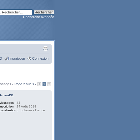
Recherche avancée
Q
Inscription
Connexion
ssages •
Page
2
sur
3
•
1
2
3
Arnaud31
Messages :
44
Inscription :
24 Août 2018
Localisation :
Toulouse - France