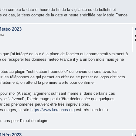
 en compte la date et heure de fin de la vigilance ou du bulletin et
ns ce cas, je tiens compte de la date et heure spécifiée par Météo France
 Météo 2023
:34
 que j'ai intégré ce jour à la place de l'ancien qui commençait vraiment à
yé de récupérer les données météo France il y a un bon mois mais je ne
 météo au plugin "notification freemobile" qui envoie un sms avec les
r les téléphones ce qui permet en effet de se passer de logos distincts.
faitement, on attend la première alerte pour confirmer.
 pour moi (Alsace) largement suffisant même si dans certains cas
type "cévenol", l'alerte rouge peut n'être déclenchée que quelques
car ces phénomènes peuvent être très imprévisibles.
es orages, le site
https://www.keraunos.org
est très bien foutu.
s cas pour l'ajout du plugin.
 Météo 2023