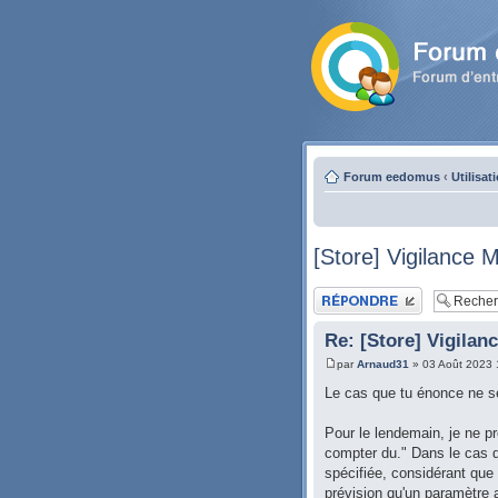
Forum eedomus
‹
Utilisat
[Store] Vigilance 
Publier une réponse
Re: [Store] Vigilan
par
Arnaud31
» 03 Août 2023 
Le cas que tu énonce ne se
Pour le lendemain, je ne p
compter du." Dans le cas d'
spécifiée, considérant que 
prévision qu'un paramètre 