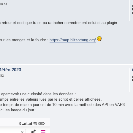
18:02
n retour et cool que tu es pu rattacher correctement celui-ci au plugin
our les oranges et la foudre :
https://map.blitzortung.org/
 Météo 2023
:52
e apercevoir une curiosité dans les données :
emps entre les valeurs lues par le script et celles affichées.
t, le temps de mise a jour est de 10 min avec la méthode des API en VAR3
ici les image du jour :