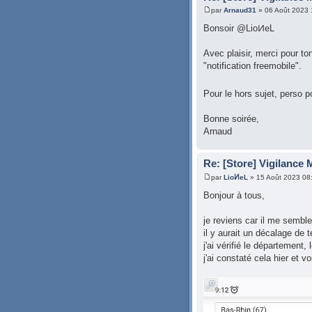
par
Arnaud31
» 06 Août 2023 
Bonsoir @LioͶeL
Avec plaisir, merci pour to
"notification freemobile".
Pour le hors sujet, perso p
Bonne soirée,
Arnaud
Re: [Store] Vigilance
par
LioͶeL
» 15 Août 2023 08
Bonjour à tous,
je reviens car il me sembl
il y aurait un décalage de t
j'ai vérifié le départemen
j'ai constaté cela hier et vo