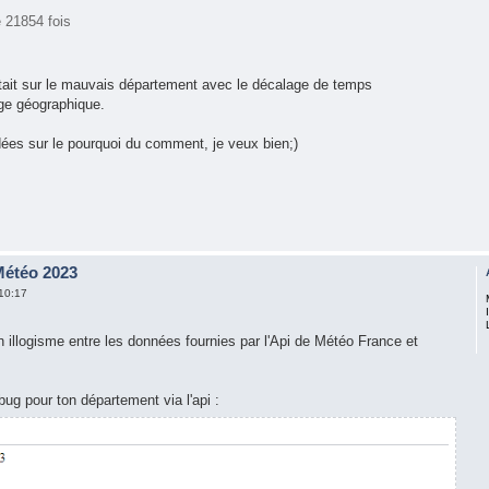
é 21854 fois
tait sur le mauvais département avec le décalage de temps
ge géographique.
ées sur le pourquoi du comment, je veux bien;)
 Météo 2023
10:17
i un illogisme entre les données fournies par l'Api de Météo France et
ebug pour ton département via l'api :