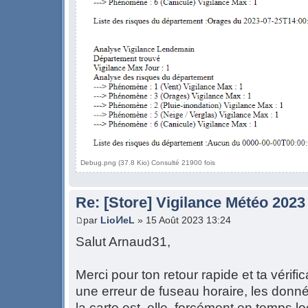
Debug.png (37.8 Kio) Consulté 21900 fois
Re: [Store] Vigilance Météo 2023
par
LioͶeL
» 15 Août 2023 13:24
Salut Arnaud31,
Merci pour ton retour rapide et ta vérifi
une erreur de fuseau horaire, les donn
la carto est, elle, forcément en temps lo