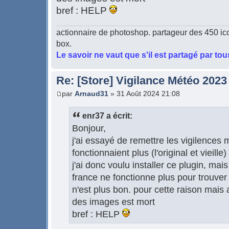
bref : HELP
actionnaire de photoshop. partageur des 450 ic
box.
Le savoir ne vaut que s'il est partagé par tou
Re: [Store] Vigilance Météo 2023
par
Arnaud31
» 31 Août 2024 21:08
enr37 a écrit:
Bonjour,
j'ai essayé de remettre les vigilences
fonctionnaient plus (l'original et vieille)
j'ai donc voulu installer ce plugin, mai
france ne fonctionne plus pour trouver 
n'est plus bon. pour cette raison mais
des images est mort
bref : HELP