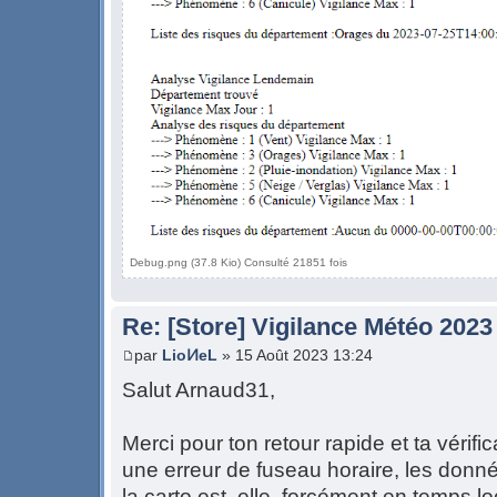
Debug.png (37.8 Kio) Consulté 21851 fois
Re: [Store] Vigilance Météo 2023
par
LioͶeL
» 15 Août 2023 13:24
Salut Arnaud31,
Merci pour ton retour rapide et ta vérifi
une erreur de fuseau horaire, les donn
la carto est, elle, forcément en temps lo