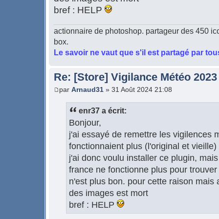
bref : HELP
actionnaire de photoshop. partageur des 450 ic
box.
Le savoir ne vaut que s'il est partagé par tou
Re: [Store] Vigilance Météo 2023
par
Arnaud31
» 31 Août 2024 21:08
enr37 a écrit:
Bonjour,
j'ai essayé de remettre les vigilences
fonctionnaient plus (l'original et vieille)
j'ai donc voulu installer ce plugin, mai
france ne fonctionne plus pour trouver 
n'est plus bon. pour cette raison mais
des images est mort
bref : HELP