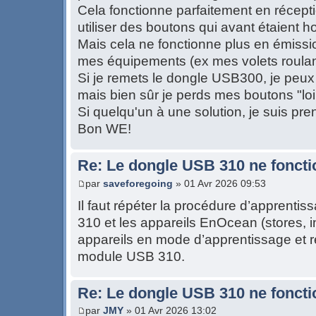
Cela fonctionne parfaitement en récept
utiliser des boutons qui avant étaient h
Mais cela ne fonctionne plus en émission
mes équipements (ex mes volets roulan
Si je remets le dongle USB300, je peux 
mais bien sûr je perds mes boutons "loin
Si quelqu'un à une solution, je suis pre
Bon WE!
Re: Le dongle USB 310 ne foncti
par
saveforegoing
» 01 Avr 2026 09:53
Il faut répéter la procédure d’apprenti
310 et les appareils EnOcean (stores, in
appareils en mode d’apprentissage et ré
module USB 310.
Re: Le dongle USB 310 ne foncti
par
JMY
» 01 Avr 2026 13:02