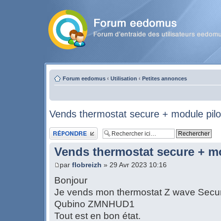
Forum eedomus
‹
Utilisation
‹
Petites annonces
Vends thermostat secure + module pil
Publier une réponse
Vends thermostat secure + mo
par
flobreizh
» 29 Avr 2023 10:16
Bonjour
Je vends mon thermostat Z wave Secu
Qubino ZMNHUD1
Tout est en bon état.