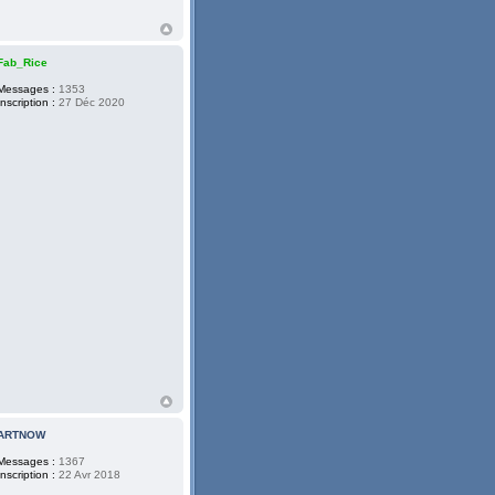
Fab_Rice
Messages :
1353
Inscription :
27 Déc 2020
ARTNOW
Messages :
1367
Inscription :
22 Avr 2018