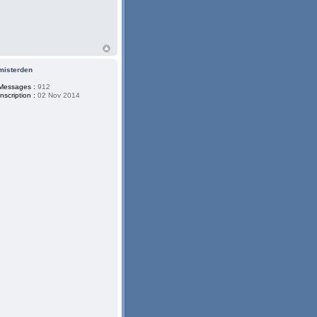
misterden
Messages :
912
Inscription :
02 Nov 2014