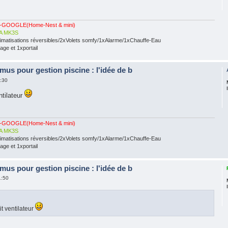
-GOOGLE(Home-Nest & mini)
A MK3S
limatisations réversibles/2xVolets somfy/1xAlarme/1xChauffe-Eau
ge et 1xportail
mus pour gestion piscine : l'idée de b
1:30
ntilateur
-GOOGLE(Home-Nest & mini)
A MK3S
limatisations réversibles/2xVolets somfy/1xAlarme/1xChauffe-Eau
ge et 1xportail
mus pour gestion piscine : l'idée de b
1:50
t ventilateur