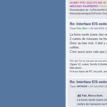
HOMEY PRO 2023-IPX 800 V5 
ARDUINO-RASPBERRY
PRUS
Domotisation de :1xPiscine/9xC
thermodynamique/3xPortes Gara
Re: Interface E/S eedo
par
Fab_Rice
» 24 Juil 2023 1
La boxe seule (sans rien 
2 cartes de mesures ne fon
Donc au bas mot, il doit y 
coffret.
C'est aussi pour cela que j'
Dire que l'on ne sait pas est une preu
Zigate V2, volets Somfy & Bubben
Mitsubishi ...
H.A sur base de PC recyclé, a
Re: Interface E/S eedo
par
ARTNOW
» 24 Juil 2023 1
Fab_Rice a écrit:
La boxe seule (sans ri
cartes de mesures ne f