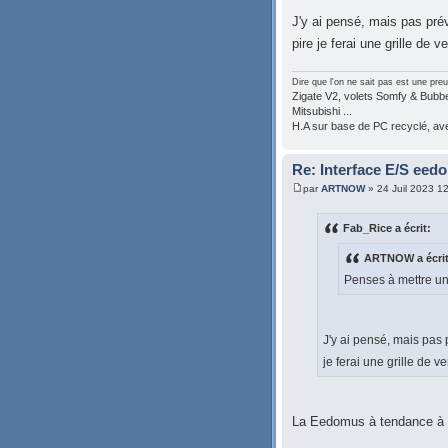
J'y ai pensé, mais pas prév
pire je ferai une grille de v
Dire que l'on ne sait pas est une preu
Zigate V2, volets Somfy & Bubben
Mitsubishi ...
H.A sur base de PC recyclé, a
Re: Interface E/S eedo
par
ARTNOW
» 24 Juil 2023 1
Fab_Rice a écrit:
ARTNOW a écrit
Penses à mettre un 
J'y ai pensé, mais pas 
je ferai une grille de v
La Eedomus à tendance à c