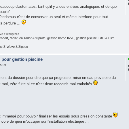
beaucoup d'automates, tant qu'il y a des entrées analogiques et de quoi
ouple".
 l'eedomus c'est de conserver un seul et même interface pour tout.
s perdure ...
ve d'intelligence
dorf, radiat. en Tado° & fil pilote, gestion borne IRVE, gestion piscine, PAC & Clim
vec Z-Wave & Zigbee
 pour gestion piscine
15:09
ment du dossier pour dire que ça progresse, mise en eau provisoire du
de moi, zéro fuite si ce n'est deux raccords mal emboités
t immergé pour pouvoir finaliser les essais sous pression constante
core de quoi m'occuper sur l'installation électrique ...