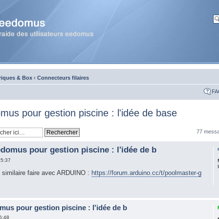
riques & Box
‹
Connecteurs filaires
FA
mus pour gestion piscine : l'idée de base
77 mess
edomus pour gestion piscine : l'idée de b
15:37
eu similaire faire avec ARDUINO :
https://forum.arduino.cc/t/poolmaster-g
mus pour gestion piscine : l'idée de b
6:48