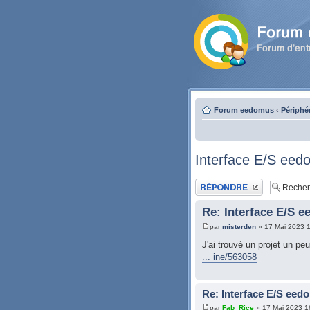
Forum eedomus
‹
Périphé
Interface E/S eedo
Publier une réponse
Re: Interface E/S e
par
misterden
» 17 Mai 2023 
J'ai trouvé un projet un p
... ine/563058
Re: Interface E/S eedo
par
Fab_Rice
» 17 Mai 2023 1