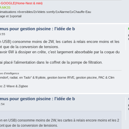
-GOOGLE(Home-Nest & mini)
A MK3S
limatisations réversibles/2xVolets somfy/1xAlarme/1xChauffe-Eau
ge et 1xportail
mus pour gestion piscine : l'idée de b
4:55
en USB) consomme moins de 2W, les cartes à relais encore moins et les
t que de la conversion de tensions.
avoir 6W à dissiper en crête, c'est largement absorbable par la coque du
ai placé l'alimentation dans le coffret de la pompe de filtration.
ve d'intelligence
dorf, radiat. en Tado° & fil pilote, gestion borne IRVE, gestion piscine, PAC & Clim
vec Z-Wave & Zigbee
mus pour gestion piscine : l'idée de b
5:54
en en USB) consomme moins de 2W, les cartes à relais encore moins et les 2
ont que de la conversion de tensions.