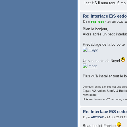
il est HS il aura tenu 6 m
Re: Interface E/S eedo
par
Fab_Rice
» 24 Juil 2023 1
Bien le bonjour,
Alors après un petit interl
Précâblage de la boîboîte
Un vrai sapin de Noyel
Plus qu'à installer tout le b
Dire que l'on ne sait pas est une preu
Zigate V2, volets Somfy & Bubben
Mitsubishi ...
H.A sur base de PC recyclé, a
Re: Interface E/S eedo
par
ARTNOW
» 24 Juil 2023 1
Beau boulot Fabrice