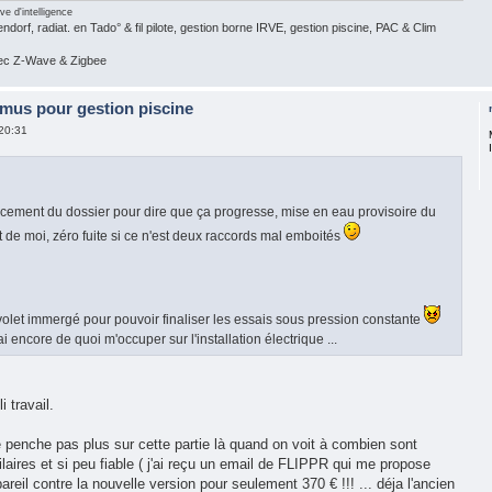
ve d'intelligence
dorf, radiat. en Tado° & fil pilote, gestion borne IRVE, gestion piscine, PAC & Clim
vec Z-Wave & Zigbee
omus pour gestion piscine
20:31
ancement du dossier pour dire que ça progresse, mise en eau provisoire du
nt de moi, zéro fuite si ce n'est deux raccords mal emboités
volet immergé pour pouvoir finaliser les essais sous pression constante
i encore de quoi m'occuper sur l'installation électrique ...
i travail.
nche pas plus sur cette partie là quand on voit à combien sont
aires et si peu fiable ( j'ai reçu un email de FLIPPR qui me propose
eil contre la nouvelle version pour seulement 370 € !!! ... déja l'ancien