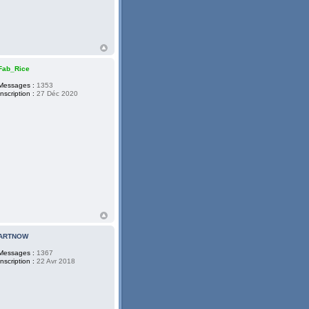
Fab_Rice
Messages :
1353
Inscription :
27 Déc 2020
ARTNOW
Messages :
1367
Inscription :
22 Avr 2018