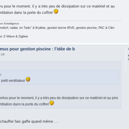
u pour le moment, il y a très peu de dissipation sur ce matériel et au
entilation dans la porte du coffret
ve d'intelligence
dorf, radiat. en Tado° & fil pilote, gestion borne IRVE, gestion piscine, PAC & Clim
vec Z-Wave & Zigbee
mus pour gestion piscine : l'idée de b
2:14
:
petit ventilateur
prévu pour le moment, il y a très peu de dissipation sur ce matériel et au pire
entilation dans la porte du coffret
hauffer fais gaffe quand même ....