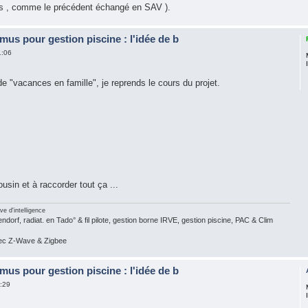
ois , comme le précédent échangé en SAV ).
mus pour gestion piscine : l'idée de b
1:06
ude "vacances en famille", je reprends le cours du projet.
ousin et à raccorder tout ça ...
ve d'intelligence
dorf, radiat. en Tado° & fil pilote, gestion borne IRVE, gestion piscine, PAC & Clim
vec Z-Wave & Zigbee
mus pour gestion piscine : l'idée de b
1:29