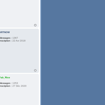
ARTNOW
Messages :
1367
Inscription :
22 Avr 2018
Fab_Rice
Messages :
1353
Inscription :
27 Déc 2020