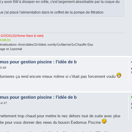
t y avoir 6W à dissiper en crête, c'est largement absorbable par la coque du
e j'ai placé l'alimentation dans le coffret de la pompe de filtration.
-GOOGLE(Home-Nest & mini)
A MK3S
limatisations réversibles/2xVolets somfy/1xAlarme/1xChauffe-Eau
ge et 1xportail
mus pour gestion piscine : l'idée de b
20:48
s lumieres ça rend encore mieux même si c'était pas forcement voulu
mus pour gestion piscine : l'idée de b
14:37
t nettement trop chaud pour mettre le nez dehors tout de suite avec plus
rofite pour vous donner des news du bousin Eedomus Piscine