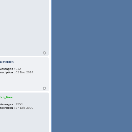
misterden
Messages :
912
Inscription :
02 Nov 2014
Fab_Rice
Messages :
1353
Inscription :
27 Déc 2020