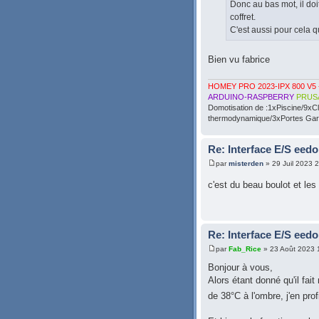
Donc au bas mot, il doi
coffret.
C'est aussi pour cela qu
Bien vu fabrice
HOMEY PRO 2023-IPX 800 V5 
ARDUINO-RASPBERRY
PRUS
Domotisation de :1xPiscine/9xC
thermodynamique/3xPortes Gara
Re: Interface E/S eedo
par
misterden
» 29 Juil 2023 
c'est du beau boulot et le
Re: Interface E/S eedo
par
Fab_Rice
» 23 Août 2023 
Bonjour à vous,
Alors étant donné qu'il fai
de 38°C à l'ombre, j'en p