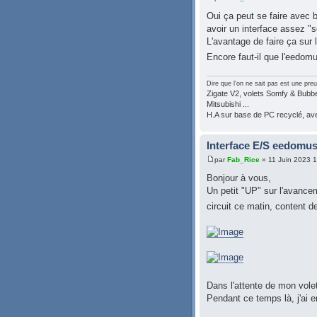
Oui ça peut se faire avec 
avoir un interface assez "s
L'avantage de faire ça sur
Encore faut-il que l'eedomu
Dire que l'on ne sait pas est une preu
Zigate V2, volets Somfy & Bubben
Mitsubishi ...
H.A sur base de PC recyclé, a
Interface E/S eedomus
par
Fab_Rice
» 11 Juin 2023 
Bonjour à vous,
Un petit "UP" sur l'avance
circuit ce matin, content 
Dans l'attente de mon vole
Pendant ce temps là, j'ai en