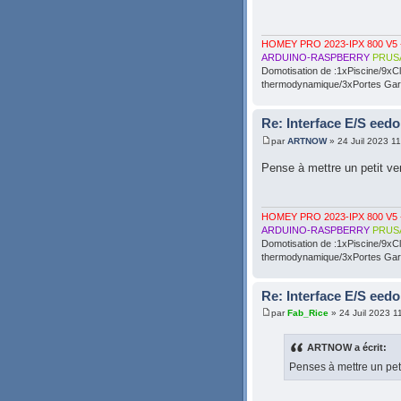
HOMEY PRO 2023-IPX 800 V5 
ARDUINO-RASPBERRY
PRUS
Domotisation de :1xPiscine/9xC
thermodynamique/3xPortes Gara
Re: Interface E/S eedo
par
ARTNOW
» 24 Juil 2023 1
Pense à mettre un petit ve
HOMEY PRO 2023-IPX 800 V5 
ARDUINO-RASPBERRY
PRUS
Domotisation de :1xPiscine/9xC
thermodynamique/3xPortes Gara
Re: Interface E/S eedo
par
Fab_Rice
» 24 Juil 2023 1
ARTNOW a écrit:
Penses à mettre un peti