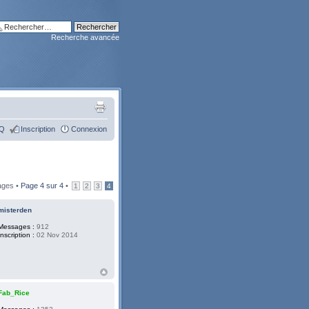
Recherche avancée
Q
Inscription
Connexion
ages •
Page
4
sur
4
•
1
2
3
4
misterden
Messages :
912
Inscription :
02 Nov 2014
Fab_Rice