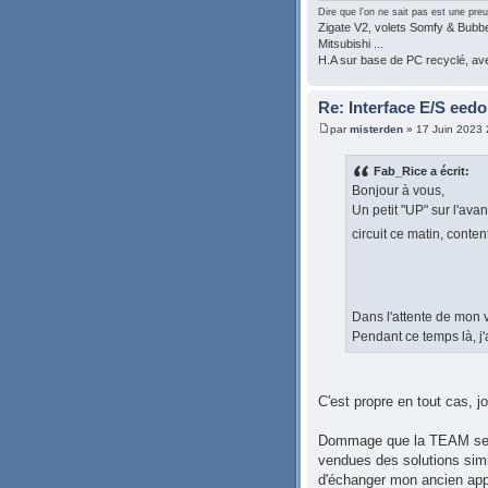
Dire que l'on ne sait pas est une preu
Zigate V2, volets Somfy & Bubben
Mitsubishi ...
H.A sur base de PC recyclé, a
Re: Interface E/S eed
par
misterden
» 17 Juin 2023 
Fab_Rice a écrit:
Bonjour à vous,
Un petit "UP" sur l'av
circuit ce matin, conte
Dans l'attente de mon 
Pendant ce temps là, j'a
C'est propre en tout cas, jol
Dommage que la TEAM se pe
vendues des solutions simil
d'échanger mon ancien appar