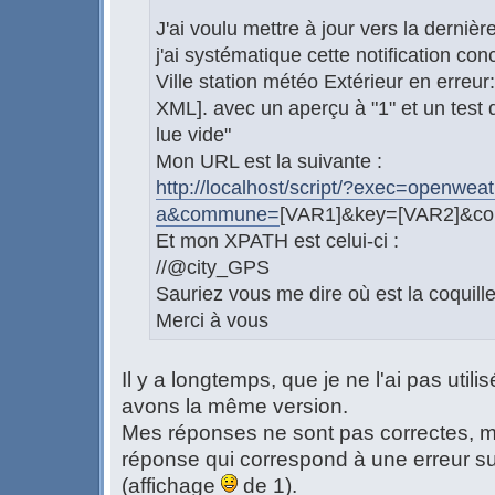
J'ai voulu mettre à jour vers la dernièr
j'ai systématique cette notification conc
Ville station météo Extérieur en erreur
XML]. avec un aperçu à "1" et un test
lue vide"
Mon URL est la suivante :
http://localhost/script/?exec=openweath
a&commune=
[VAR1]&key=[VAR2]&co
Et mon XPATH est celui-ci :
//@city_GPS
Sauriez vous me dire où est la coquill
Merci à vous
Il y a longtemps, que je ne l'ai pas utili
avons la même version.
Mes réponses ne sont pas correctes, ma
réponse qui correspond à une erreur su
(affichage
de 1).