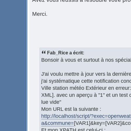
Merci.
Fab_Rice a écrit:
Bonsoir à vous et surtout à nos spécia
J'ai voulu mettre à jour vers la dernièr
j'ai systématique cette notification conc
Ville station météo Extérieur en erreur
XML]. avec un aperçu à "1" et un test
lue vide"
Mon URL est la suivante :
http://localhost/script/?exec=openweath
a&commune=
[VAR1]&key=[VAR2]&co
Et mon XPATH est celui-ci :