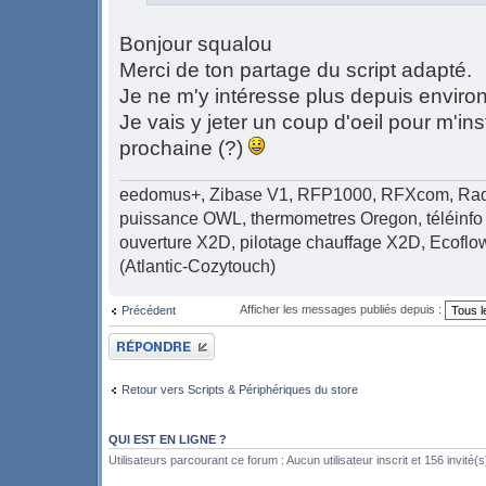
* - sdk_formatTableauXML : rain/
gérés qu'ils soient
Bonjour squalou
* scalaires (d
Merci de ton partage du script adapté.
tableaux (hourly/current)
Je ne m'y intéresse plus depuis environ 4
* - sdk_formatTableauXML : temp
Je vais y jeter un coup d'oeil pour m'ins
optionnels (absents en hourly)
prochaine (?)
* - sdk_alertsXML : global $$xml
* - sdk_formatXML : valeur 0 en
eedomus+, Zibase V1, RFP1000, RFXcom, Radi
n'initialisait pas $xml
puissance OWL, thermometres Oregon, téléinfo 
* - qualité air : URL en 2.5 (l'
ouverture X2D, pilotage chauffage X2D, Ecof
n'existe pas en 3.0)
(Atlantic-Cozytouch)
* - precipitation : comptage dyn
minutely (60 ou 61)
Afficher les messages publiés depuis :
Précédent
* - encodage : caractère degré d
entite XML &#176;
Publier une réponse
* (sinon octet Latin-1 0
un flux UTF-8)
Retour vers Scripts & Périphériques du store
* - encodage : weather_main / we
sdk_utf8() car l'API
QUI EST EN LIGNE ?
* arrive en Latin-1 sur 
Utilisateurs parcourant ce forum : Aucun utilisateur inscrit et 156 invité(s
legere, moderee, degage...)