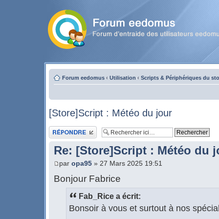
Forum eedomus
‹
Utilisation
‹
Scripts & Périphériques du st
[Store]Script : Météo du jour
Publier une réponse
Re: [Store]Script : Météo du j
par
opa95
» 27 Mars 2025 19:51
Bonjour Fabrice
Fab_Rice a écrit:
Bonsoir à vous et surtout à nos spécia