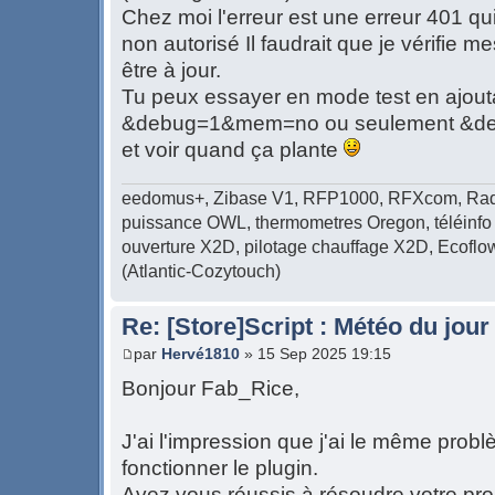
Chez moi l'erreur est une erreur 401 q
non autorisé Il faudrait que je vérifie 
être à jour.
Tu peux essayer en mode test en ajout
&debug=1&mem=no ou seulement &d
et voir quand ça plante
eedomus+, Zibase V1, RFP1000, RFXcom, Radi
puissance OWL, thermometres Oregon, téléinfo 
ouverture X2D, pilotage chauffage X2D, Ecof
(Atlantic-Cozytouch)
Re: [Store]Script : Météo du jour
par
Hervé1810
» 15 Sep 2025 19:15
Bonjour Fab_Rice,
J'ai l'impression que j'ai le même problè
fonctionner le plugin.
Avez vous réussis à résoudre votre pr