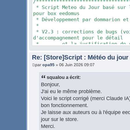
/********************************
* Script Meteo du Jour basé sur 
pour box eedomus
* Développement par dommarion et
*
* V2.3 : corrections de bugs (vo
d'accompagnement pour le détail
* et la justification de cha
Synthèse :
* - daily : is_invalid_matric
Re: [Store]Script : Météo du jour
$is_invalid_matrice ($ manquant)
par
opa95
» 06 Juin 2026 09:07
* - hourly : initialisation de 
$heure_ avant la boucle
squalou a écrit:
* - DJU : $old_dju (inexista
Bonjour,
$old_data['dju']
J'ai eu le même problème.
* - mémoire : $buffername (faute
Voici le script corrigé (merci Claude IA
$buffer_name
* - hourly : suppression de la 
bon fonctionnement.
* - load/save : pas d'accès aux 
Je laisse aux auteurs ou à l'équipe ee
quand mem=no (3 endroits)
jour sur le store.
* - sdk_formatTableauXML : varia
Merci.
non plus le tableau global)