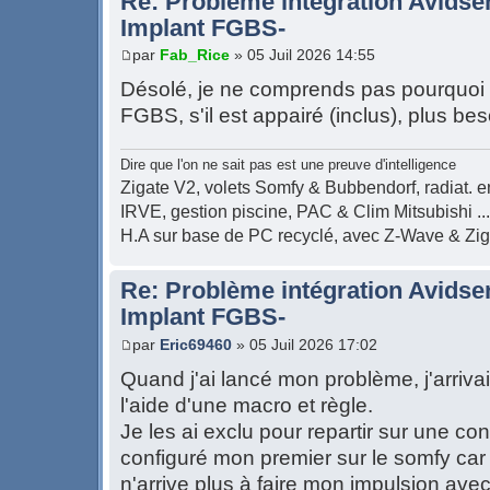
Re: Problème intégration Avidse
Implant FGBS-
par
Fab_Rice
» 05 Juil 2026 14:55
Désolé, je ne comprends pas pourquoi 
FGBS, s'il est appairé (inclus), plus bes
Dire que l'on ne sait pas est une preuve d'intelligence
Zigate V2, volets Somfy & Bubbendorf, radiat. en
IRVE, gestion piscine, PAC & Clim Mitsubishi ...
H.A sur base de PC recyclé, avec Z-Wave & Zi
Re: Problème intégration Avidse
Implant FGBS-
par
Eric69460
» 05 Juil 2026 17:02
Quand j'ai lancé mon problème, j'arrivais
l'aide d'une macro et règle.
Je les ai exclu pour repartir sur une con
configuré mon premier sur le somfy car c'
n'arrive plus à faire mon impulsion ave