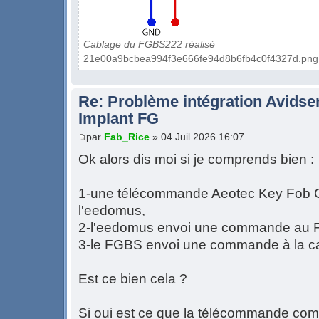
Cablage du FGBS222 réalisé
21e00a9bcbea994f3e666fe94d8b6fb4c0f4327d.png (4
Re: Problème intégration Avidse
Implant FG
par
Fab_Rice
» 04 Juil 2026 16:07
Ok alors dis moi si je comprends bien :
1-une télécommande Aeotec Key Fob G
l'eedomus,
2-l'eedomus envoi une commande au
3-le FGBS envoi une commande à la ca
Est ce bien cela ?
Si oui est ce que la télécommande com