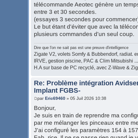
télécommande Aeotec génère un temps p
entre 3 et 30 secondes.
(essayes 3 secondes pour commencer
Le but étant d'éviter que avec la télé
plusieurs commandes d'un seul coup.
Dire que l'on ne sait pas est une preuve d'intelligence
Zigate V2, volets Somfy & Bubbendorf, radiat. en
IRVE, gestion piscine, PAC & Clim Mitsubishi ...
H.A sur base de PC recyclé, avec Z-Wave & Zi
Re: Problème intégration Avidse
Implant FGBS-
par
Eric69460
» 05 Juil 2026 10:38
Bonjour,
Je suis en train de reprendre ma configur
par me mélanger les pinceaux entre me
J'ai configuré les paramètres 154 à 1
Fab_rice. Il ne se passe rien quand je v