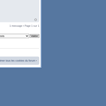
1 message • Page
1
sur
1
imer tous les cookies du forum
•