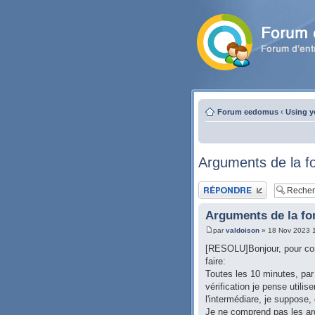
Forum eedomus
‹
Using y
Arguments de la f
Publier une réponse
Arguments de la fo
par
valdoison
» 18 Nov 2023 
[RESOLU]Bonjour, pour co
faire:
Toutes les 10 minutes, par e
vérification je pense utilise
l'intermédiare, je suppose,
Je ne comprend pas les ar