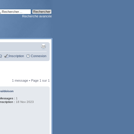
Recherche avancée
Q
Inscription
Connexion
1 message • Page
1
sur
1
valdoison
Messages :
1
Inscription :
18 Nov 2023