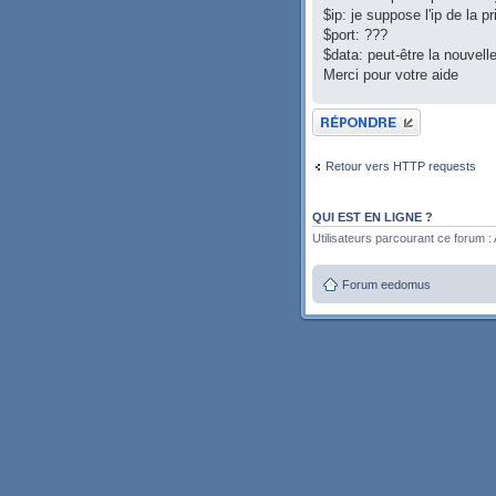
$ip: je suppose l'ip de la pr
$port: ???
$data: peut-être la nouvel
Merci pour votre aide
Publier une réponse
Retour vers HTTP requests
QUI EST EN LIGNE ?
Utilisateurs parcourant ce forum : A
Forum eedomus