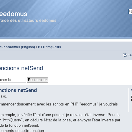
our eedomus (English)
‹
HTTP requests
FA
onctions netSend
nctions netSend
18:01
mmencer doucement avec les scripts en PHP "eedomus" je voudrais
xemple, je vérifie l'état d'une prise et je renvoie l'état inverse. Pour la
r "httpQuerry", en déduire l'état de la prise, et envoyer l'état inverse par
 de la fonction netSend.
guments de cette fonction: