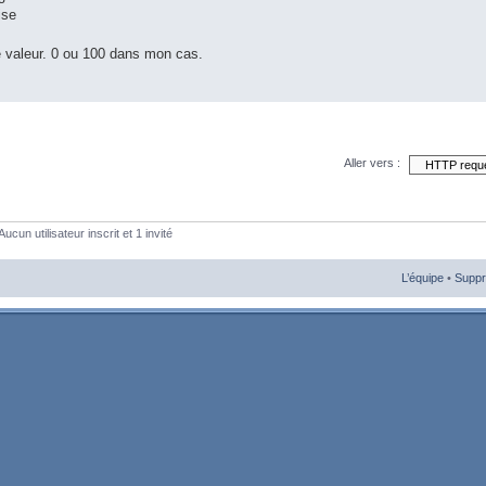
ise
le valeur. 0 ou 100 dans mon cas.
Aller vers :
ucun utilisateur inscrit et 1 invité
L’équipe
•
Suppr