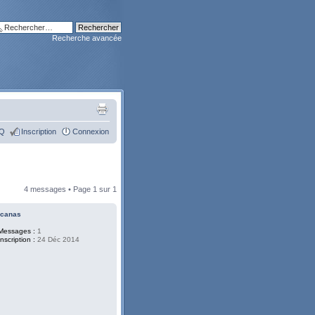
Recherche avancée
Q
Inscription
Connexion
4 messages • Page
1
sur
1
icanas
Messages :
1
Inscription :
24 Déc 2014