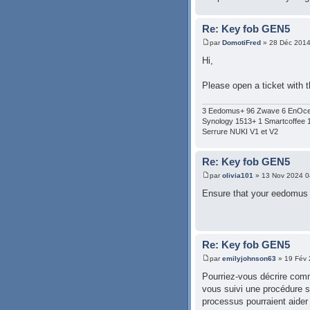
Re: Key fob GEN5
par
DomotiFred
» 28 Déc 2014
Hi,
Please open a ticket with
3 Eedomus+ 96 Zwave 6 EnOce
Synology 1513+ 1 Smartcoffee 1
Serrure NUKI V1 et V2
Re: Key fob GEN5
par
olivia101
» 13 Nov 2024 0
Ensure that your eedomus f
Re: Key fob GEN5
par
emilyjohnson63
» 19 Fév 
Pourriez-vous décrire com
vous suivi une procédure sp
processus pourraient aider 