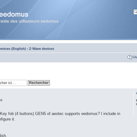
evices (English)
‹
Z-Wave devices
FA
58
 Key fob (4 buttons) GEN5 of aeotec supports eedomus? I include in
igure it.
ish.