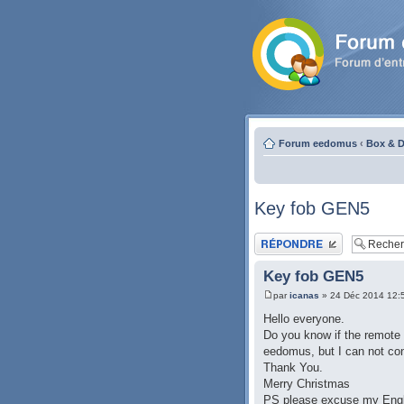
Forum eedomus
‹
Box & D
Key fob GEN5
Publier une réponse
Key fob GEN5
par
icanas
» 24 Déc 2014 12:
Hello everyone.
Do you know if the remote
eedomus, but I can not conf
Thank You.
Merry Christmas
PS please excuse my Engl