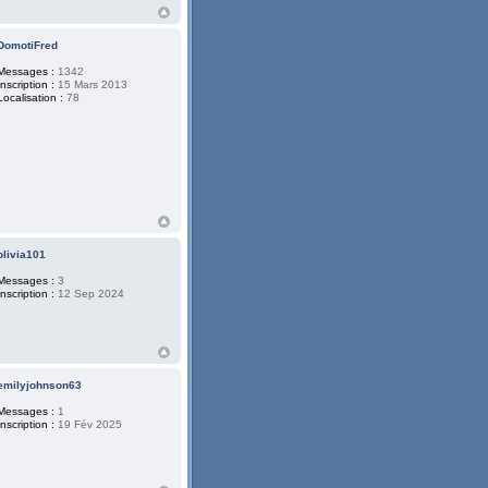
DomotiFred
Messages :
1342
Inscription :
15 Mars 2013
Localisation :
78
olivia101
Messages :
3
Inscription :
12 Sep 2024
emilyjohnson63
Messages :
1
Inscription :
19 Fév 2025