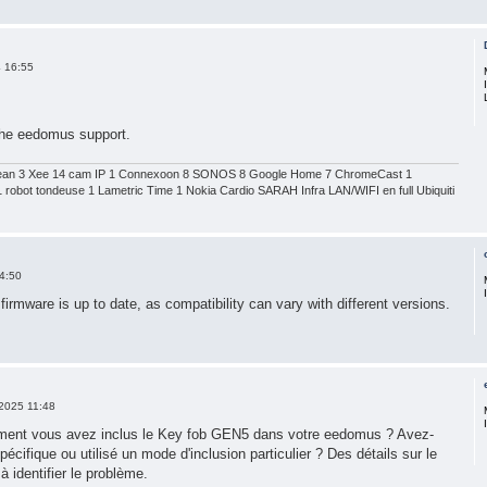
 16:55
 the eedomus support.
an 3 Xee 14 cam IP 1 Connexoon 8 SONOS 8 Google Home 7 ChromeCast 1
 robot tondeuse 1 Lametric Time 1 Nokia Cardio SARAH Infra LAN/WIFI en full Ubiquiti
4:50
irmware is up to date, as compatibility can vary with different versions.
2025 11:48
ment vous avez inclus le Key fob GEN5 dans votre eedomus ? Avez-
écifique ou utilisé un mode d'inclusion particulier ? Des détails sur le
à identifier le problème.