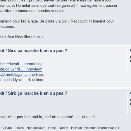
 faut savoir c'est qu'il peut arriver de tout refaire lors de mise à jour
mus et Homekit ainsi que tout réorganiser) Il faut également passer
 faciliter certaines commandes vocales.
 Homekit pour l'éclairage. Je pilote via Siri / Raccourci / Homekit pour
e scènes.
is faut bidouiller un peu.
t / Siri: ça marche bien ou pas ?
gher-educati ... r.com/blog
.co.uk/l/ti ... interview/
23.me/blog/s ... -the-lines
n.godaddysit ... rk-online/
t / Siri: ça marche bien ou pas ?
is c'est pas tres stable, bref de mon coté , je l'ai retiré
 Zipato - Fibaro - Neo coolcam - Hank - Nodon - Heiman / Netatmo Thermostat + 4