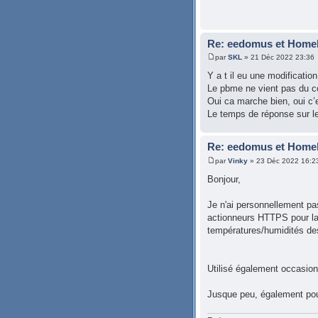
Re: eedomus et Homeki
par
SKL
» 21 Déc 2022 23:36
Y a t il eu une modification
Le pbme ne vient pas du co
Oui ca marche bien, oui c’e
Le temps de réponse sur le 
Re: eedomus et Homeki
par
Vinky
» 23 Déc 2022 16:2
Bonjour,
Je n'ai personnellement pa
actionneurs HTTPS pour lan
températures/humidités de
Utilisé également occasion
Jusque peu, également pour 