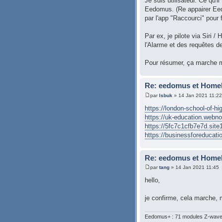
Je suis utilisateur. Ce qu'il
Eedomus. (Re appairer Eedo
par l'app "Raccourci" pour
Par ex, je pilote via Siri /
l'Alarme et des requêtes d
Pour résumer, ça marche ma
Re: eedomus et Homeki
par
lsbuk
» 14 Jan 2021 11:22
https://london-school-of-hi
https://uk-education.webnode
https://5fc7c1cfb7e7d.site1
https://businessforeducatio
Re: eedomus et Homeki
par
tang
» 14 Jan 2021 11:45
hello,
je confirme, cela marche, ma
Eedomus+ : 71 modules Z-wave :