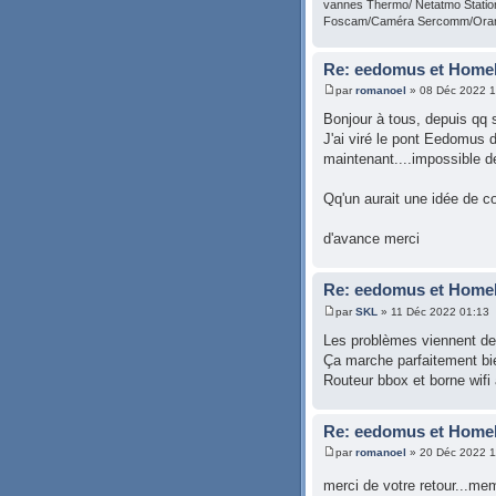
vannes Thermo/ Netatmo Statio
Foscam/Caméra Sercomm/Oran
Re: eedomus et Homeki
par
romanoel
» 08 Déc 2022 1
Bonjour à tous, depuis qq
J'ai viré le pont Eedomus d'
maintenant....impossible d
Qq'un aurait une idée de c
d'avance merci
Re: eedomus et Homeki
par
SKL
» 11 Déc 2022 01:13
Les problèmes viennent de v
Ça marche parfaitement bie
Routeur bbox et borne wifi 
Re: eedomus et Homeki
par
romanoel
» 20 Déc 2022 1
merci de votre retour...me