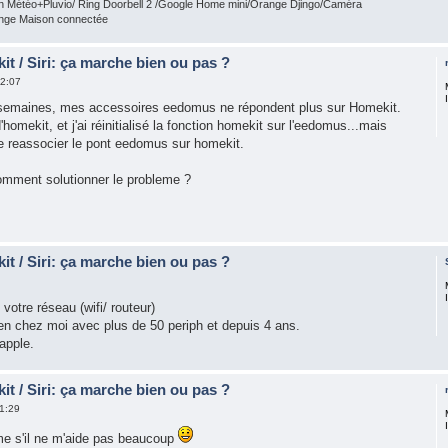
n Météo+Pluvio/ Ring Doorbell 2 /Google Home mini/Orange Djingo/Caméra
ge Maison connectée
t / Siri: ça marche bien ou pas ?
2:07
 semaines, mes accessoires eedomus ne répondent plus sur Homekit.
homekit, et j'ai réinitialisé la fonction homekit sur l'eedomus...mais
e reassocier le pont eedomus sur homekit.
omment solutionner le probleme ?
t / Siri: ça marche bien ou pas ?
otre réseau (wifi/ routeur)
n chez moi avec plus de 50 periph et depuis 4 ans.
apple.
t / Siri: ça marche bien ou pas ?
1:29
me s'il ne m'aide pas beaucoup