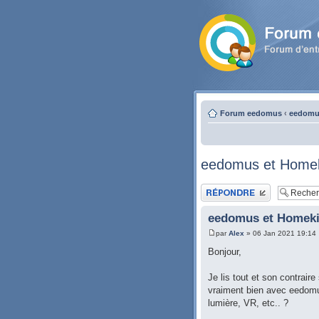
Forum eedomus
‹
eedomus
eedomus et Homeki
Publier une réponse
eedomus et Homekit
par
Alex
» 06 Jan 2021 19:14
Bonjour,
Je lis tout et son contrair
vraiment bien avec eedomus
lumière, VR, etc.. ?