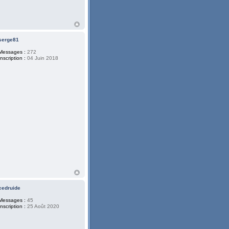
serge81
Messages :
272
Inscription :
04 Juin 2018
cedruide
Messages :
45
Inscription :
25 Août 2020