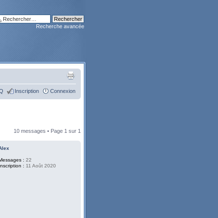
Recherche avancée
Q
Inscription
Connexion
10 messages • Page
1
sur
1
Alex
Messages :
22
Inscription :
11 Août 2020