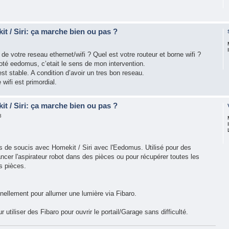
t / Siri: ça marche bien ou pas ?
 de votre reseau ethernet/wifi ? Quel est votre routeur et borne wifi ?
té eedomus, c’etait le sens de mon intervention.
st stable. A condition d’avoir un tres bon reseau.
wifi est primordial.
t / Siri: ça marche bien ou pas ?
3
s de soucis avec Homekit / Siri avec l'Eedomus. Utilisé pour des
cer l'aspirateur robot dans des pièces ou pour récupérer toutes les
s pièces.
nellement pour allumer une lumière via Fibaro.
utiliser des Fibaro pour ouvrir le portail/Garage sans difficulté.