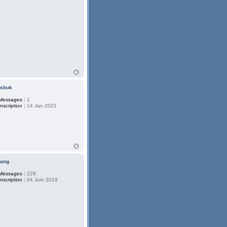
lsbuk
Messages :
1
Inscription :
14 Jan 2021
tang
Messages :
229
Inscription :
04 Juin 2019