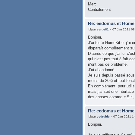
Merci
Cordialement
Re: eedomus et Homeki
par
serge81
» 07 Jan 2021 08
Bonjour,
J’ai testé HomeKit et j’ai 
disparaît complètement sur 
D’après ce que j’ai lu, c’e
qui n’est pas tout à fait c
n’ont pas ce problème.
J’ai abandonné.
Je suis depuis passé sous
moins de 20€) et tout fonct
En complément, pour utilise
mais j’ai soit une interface
des choses comme « Siri, 
Re: eedomus et Homeki
par
cedruide
» 07 Jan 2021 1
Bonjour,