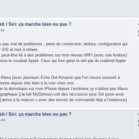
t / Siri: ça marche bien ou pas ?
:54
eu pas mal de problèmes : perte de connection, lenteur, configuration qui
iOS et tout à refaire.
st peut-être lié à des problèmes sur mon réseau WIFI (avec une livebox)
omme le voudrait Apple. Ceux qui font gérer le wifi par du matériel Apple
 Alexa (avec plusieurs Echo Dot Amazon que l’on trouve souvent à
ionne depuis très bien à la voix chez moi.
r la domotique sur mon iPhone depuis l’extérieur, je n’utilise pas Alexa
 graphique (j’ai fait MyDomus) soit des raccourcis pour Siri (pour avoir
j’arrive à la maison » avec des envois de commande http a l’eedomus)
t / Siri: ça marche bien ou pas ?
4:40