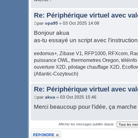
Re: Périphérique virtuel avec v
par
opa95
» 03 Oct 2025 14:08
Bonjour akua
as-tu essayé un script avec l'instructi
eedomus+, Zibase V1, RFP1000, RFXcom, Radi
puissance OWL, thermometres Oregon, téléinfo 
ouverture X2D, pilotage chauffage X2D, Ecof
(Atlantic-Cozytouch)
Re: Périphérique virtuel avec v
par
akua
» 03 Oct 2025 15:46
Merci beaucoup pour l'idée, ça marche
Afficher les messages publiés depuis :
Publier une réponse