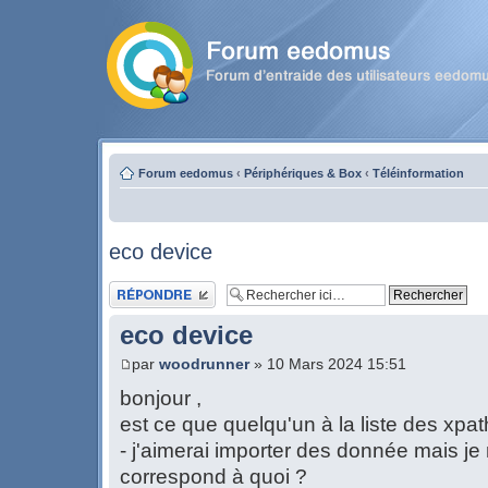
Forum eedomus
‹
Périphériques & Box
‹
Téléinformation
eco device
Publier une réponse
eco device
par
woodrunner
» 10 Mars 2024 15:51
bonjour ,
est ce que quelqu'un à la liste des xpa
- j'aimerai importer des donnée mais je 
correspond à quoi ?