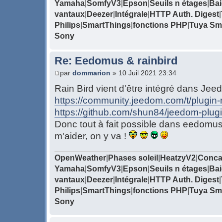
Yamaha
|
SomfyV3
|
Epson
|
Seuils n étages
|
Bai
vantaux
|
Deezer
|
Intégrale
|
HTTP Auth. Digest
|
Philips
|
SmartThings
|
fonctions PHP
|
Tuya Sma
Sony
Re: Eedomus & rainbird
par
dommarion
» 10 Juil 2021 23:34
Rain Bird vient d'être intégré dans Je
https://community.jeedom.com/t/plugin-r
https://github.com/shun84/jeedom-plugin
Donc tout à fait possible dans eedomus.
m'aider, on y va !
OpenWeather
|
Phases soleil
|
HeatzyV2
|
Conca
Yamaha
|
SomfyV3
|
Epson
|
Seuils n étages
|
Bai
vantaux
|
Deezer
|
Intégrale
|
HTTP Auth. Digest
|
Philips
|
SmartThings
|
fonctions PHP
|
Tuya Sma
Sony