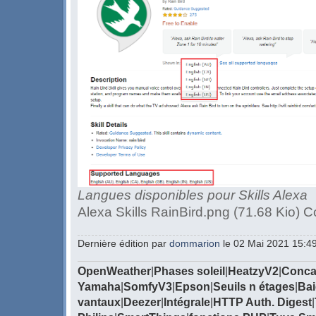
Langues disponibles pour Skills Alexa
Alexa Skills RainBird.png (71.68 Kio) C
Dernière édition par
dommarion
le 02 Mai 2021 15:49,
OpenWeather
|
Phases soleil
|
HeatzyV2
|
Conca
Yamaha
|
SomfyV3
|
Epson
|
Seuils n étages
|
Bai
vantaux
|
Deezer
|
Intégrale
|
HTTP Auth. Digest
|