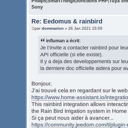
Philips
|
SmartThings
|
fonctions PHP
|
Tuya Sma
Sony
Re: Eedomus & rainbird
par
dommarion
» 26 Jan 2021 15:59
influman a écrit:
Je t’invite a contacter rainbird pour l
API officielle (si elle existe).
Il y a deja des developpements sur leu
la derniere doc officielle aidera pour 
Bonjour,
J'ai trouvé cela en regardant sur le we
https://www.home-assistant.io/integratio
This rainbird integration allows interac
the Rain Bird Irrigation system in Home 
Si ça peut nous aider à avancer...
https://community.jeedom.com/t/plugin-