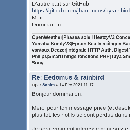
D'autre part sur GitHub
https://github.com/jbarrancos/pyrainbird
Merci
Dommarion
OpenWeather
|
Phases soleil
|
HeatzyV2
|
Conca
Yamaha
|
SomfyV3
|
Epson
|
Seuils n étages
|
Bai
vantaux
|
Deezer
|
Intégrale
|
HTTP Auth. Digest
|
Philips
|
SmartThings
|
fonctions PHP
|
Tuya Sma
Sony
Re: Eedomus & rainbird
par
Schim
» 14 Fév 2021 11:17
Bonjour dommarion,
Merci pour ton message privé (et désol
plus tôt, les notifs se sont perdus dans 
Je serai vraiment intéressé pour suivre l