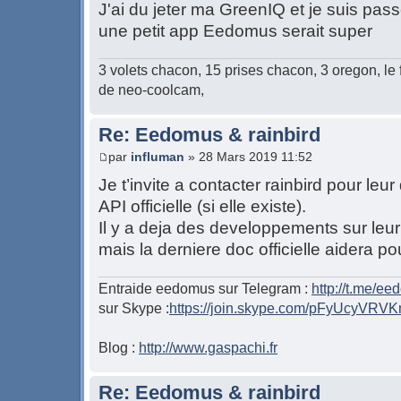
J'ai du jeter ma GreenIQ et je suis pass
une petit app Eedomus serait super
3 volets chacon, 15 prises chacon, 3 oregon, le 
de neo-coolcam,
Re: Eedomus & rainbird
par
influman
» 28 Mars 2019 11:52
Je t’invite a contacter rainbird pour leu
API officielle (si elle existe).
Il y a deja des developpements sur leur 
mais la derniere doc officielle aidera p
Entraide eedomus sur Telegram :
http://t.me/e
sur Skype :
https://join.skype.com/pFyUcyVRV
Blog :
http://www.gaspachi.fr
Re: Eedomus & rainbird