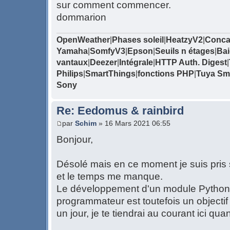
sur comment commencer.
dommarion
OpenWeather
|
Phases soleil
|
HeatzyV2
|
Conca
Yamaha
|
SomfyV3
|
Epson
|
Seuils n étages
|
Bai
vantaux
|
Deezer
|
Intégrale
|
HTTP Auth. Digest
|
Philips
|
SmartThings
|
fonctions PHP
|
Tuya Sma
Sony
Re: Eedomus & rainbird
par
Schim
» 16 Mars 2021 06:55
Bonjour,
Désolé mais en ce moment je suis pris s
et le temps me manque.
Le développement d'un module Python 
programmateur est toutefois un objectif
un jour, je te tiendrai au courant ici 