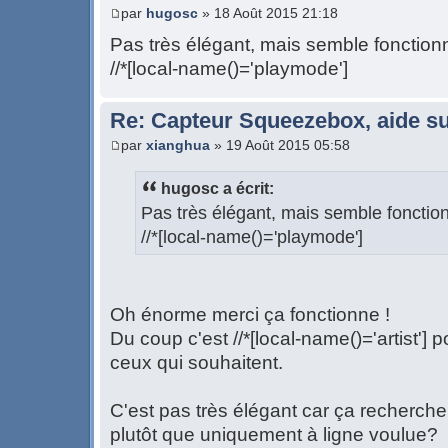
par
hugosc
» 18 Août 2015 21:18
Pas très élégant, mais semble fonctionn
//*[local-name()='playmode']
Re: Capteur Squeezebox, aide su
par
xianghua
» 19 Août 2015 05:58
hugosc a écrit:
Pas très élégant, mais semble fonction
//*[local-name()='playmode']
Oh énorme merci ça fonctionne !
Du coup c'est //*[local-name()='artist'] p
ceux qui souhaitent.
C'est pas très élégant car ça recherche 
plutôt que uniquement à ligne voulue?