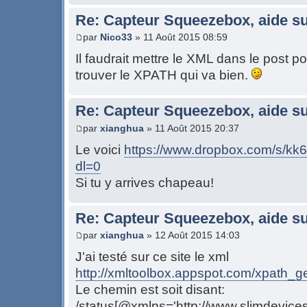
Re: Capteur Squeezebox, aide su
par
Nico33
» 11 Août 2015 08:59
Il faudrait mettre le XML dans le post 
trouver le XPATH qui va bien.
Re: Capteur Squeezebox, aide su
par
xianghua
» 11 Août 2015 20:37
Le voici
https://www.dropbox.com/s/kk
dl=0
Si tu y arrives chapeau!
Re: Capteur Squeezebox, aide su
par
xianghua
» 12 Août 2015 14:03
J'ai testé sur ce site le xml
http://xmltoolbox.appspot.com/xpath_ge
Le chemin est soit disant:
/status[@xmlns='http://www.slimdevices