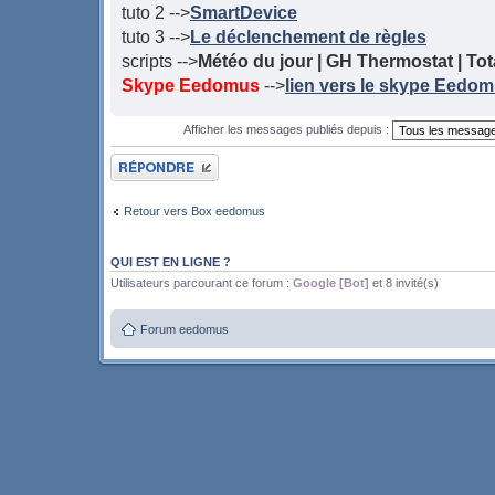
tuto 2 -->
SmartDevice
tuto 3 -->
Le déclenchement de règles
scripts -->
Météo du jour | GH Thermostat | Tota
Skype Eedomus
-->
lien vers le skype Eedo
Afficher les messages publiés depuis :
Publier une réponse
Retour vers Box eedomus
QUI EST EN LIGNE ?
Utilisateurs parcourant ce forum :
Google [Bot]
et 8 invité(s)
Forum eedomus