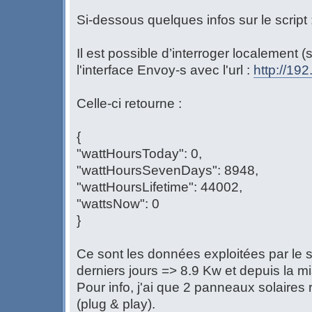
Si-dessous quelques infos sur le script 
Il est possible d’interroger localement 
l'interface Envoy-s avec l'url :
http://192
Celle-ci retourne :
{
"wattHoursToday": 0,
"wattHoursSevenDays": 8948,
"wattHoursLifetime": 44002,
"wattsNow": 0
}
Ce sont les données exploitées par le sc
derniers jours => 8.9 Kw et depuis la m
Pour info, j'ai que 2 panneaux solaires r
(plug & play).