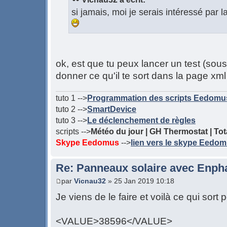
si jamais, moi je serais intéressé par la
ok, est que tu peux lancer un test (sou
donner ce qu'il te sort dans la page xml
tuto 1 -->
Programmation des scripts Eedomu
tuto 2 -->
SmartDevice
tuto 3 -->
Le déclenchement de règles
scripts -->
Météo du jour | GH Thermostat | Tota
Skype Eedomus
-->
lien vers le skype Eedo
Re: Panneaux solaire avec Enph
par
Vicnau32
» 25 Jan 2019 10:18
Je viens de le faire et voilà ce qui sort
<VALUE>38596</VALUE>