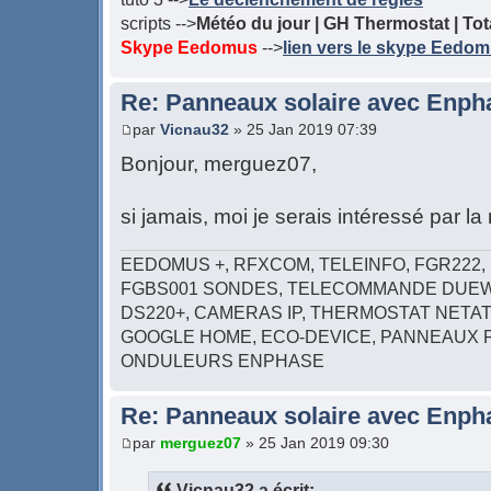
scripts -->
Météo du jour | GH Thermostat | Tota
Skype Eedomus
-->
lien vers le skype Eedo
Re: Panneaux solaire avec Enph
par
Vicnau32
» 25 Jan 2019 07:39
Bonjour, merguez07,
si jamais, moi je serais intéressé par la 
EEDOMUS +, RFXCOM, TELEINFO, FGR222, 
FGBS001 SONDES, TELECOMMANDE DUEW
DS220+, CAMERAS IP, THERMOSTAT NETAT
GOOGLE HOME, ECO-DEVICE, PANNEAUX 
ONDULEURS ENPHASE
Re: Panneaux solaire avec Enph
par
merguez07
» 25 Jan 2019 09:30
Vicnau32 a écrit: