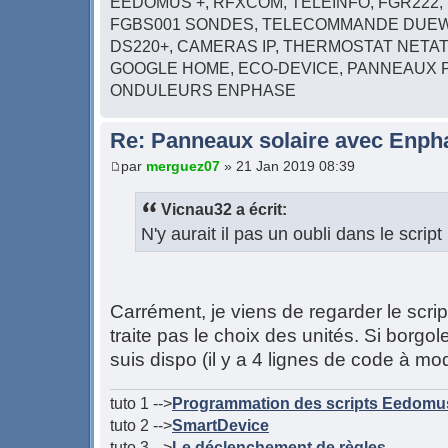
EEDOMUS +, RFXCOM, TELEINFO, FGR222, 
FGBS001 SONDES, TELECOMMANDE DUEW
DS220+, CAMERAS IP, THERMOSTAT NETAT
GOOGLE HOME, ECO-DEVICE, PANNEAUX 
ONDULEURS ENPHASE
Re: Panneaux solaire avec Enph
par
merguez07
» 21 Jan 2019 08:39
Vicnau32 a écrit:
N'y aurait il pas un oubli dans le scrip
Carrément, je viens de regarder le scrip
traite pas le choix des unités. Si borgo
suis dispo (il y a 4 lignes de code à mod
tuto 1 -->
Programmation des scripts Eedomu
tuto 2 -->
SmartDevice
tuto 3 -->
Le déclenchement de règles