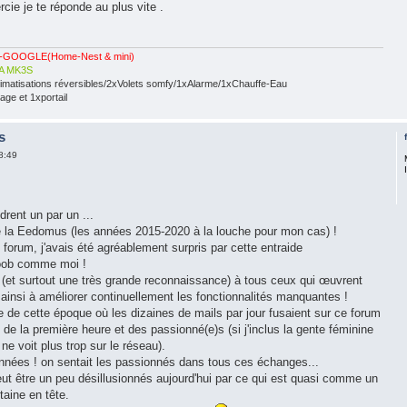
cie je te réponde au plus vite .
-GOOGLE(Home-Nest & mini)
A MK3S
limatisations réversibles/2xVolets somfy/1xAlarme/1xChauffe-Eau
ge et 1xportail
s
8:49
drent un par un ...
e la Eedomus (les années 2015-2020 à la louche pour mon cas) !
 forum, j'avais été agréablement surpris par cette entraide
oob comme moi !
(et surtout une très grande reconnaissance) à tous ceux qui œuvrent
 ainsi à améliorer continuellement les fonctionnalités manquantes !
ue de cette époque où les dizaines de mails par jour fusaient sur ce forum
 de la première heure et des passionné(e)s (si j'inclus la gente féminine
e voit plus trop sur le réseau).
 années ! on sentait les passionnés dans tous ces échanges...
 être un peu désillusionnés aujourd'hui par ce qui est quasi comme un
taine en tête.