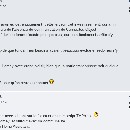
s
7:36
avoir eu cet engouement, cette ferveur, cet investissement, qui a fini
mesure de l'absence de communication de Connected Object.
dur" du forum n'existe presque plus, car on a finalement arrêté d'y
pide que toi car mes besoins avaient beaucoup évolué et eedomus n'y
m Homey avec grand plaisir, bien que la partie francophone soit quelque
P pour qu'on reste en contact
s
 17:46
rer avec toi tant sur le forum que sur le script TVPhilips
Homey, et surtout avec sa communauté.
de Home Assistant.