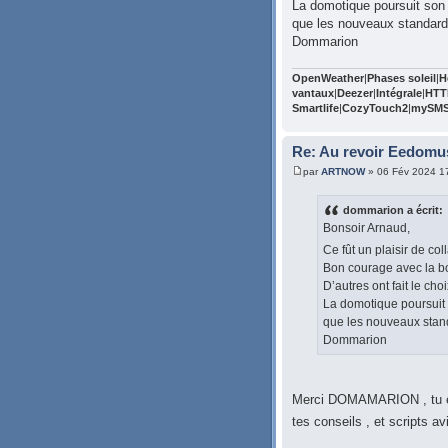
La domotique poursuit son 
que les nouveaux standard
Dommarion
OpenWeather
|
Phases soleil
|
H
vantaux
|
Deezer
|
Intégrale
|
HTT
Smartlife
|
CozyTouch2
|
mySM
Re: Au revoir Eedomu
par
ARTNOW
» 06 Fév 2024 1
dommarion a écrit:
Bonsoir Arnaud,
Ce fût un plaisir de col
Bon courage avec la b
D’autres ont fait le ch
La domotique poursuit 
que les nouveaux stan
Dommarion
Merci DOMAMARION , tu es 
tes conseils , et scripts av