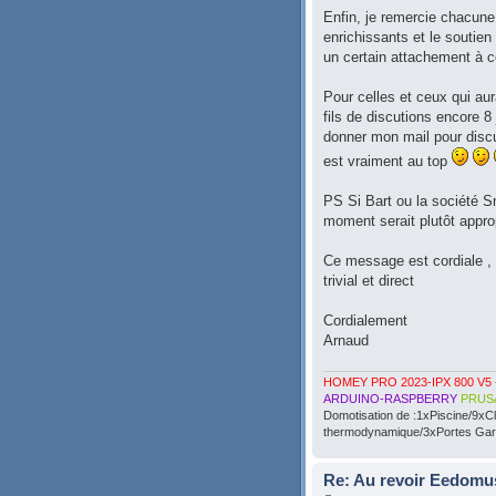
Enfin, je remercie chacune
enrichissants et le soutie
un certain attachement à
Pour celles et ceux qui a
fils de discutions encore 
donner mon mail pour disc
est vraiment au top
PS Si Bart ou la société Sm
moment serait plutôt approp
Ce message est cordiale , a
trivial et direct
Cordialement
Arnaud
HOMEY PRO 2023-IPX 800 V5 
ARDUINO-RASPBERRY
PRUS
Domotisation de :1xPiscine/9xC
thermodynamique/3xPortes Gara
Re: Au revoir Eedomu