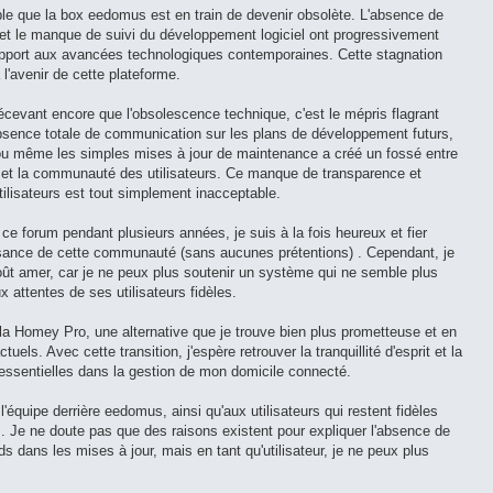
able que la box eedomus est en train de devenir obsolète. L'absence de
s et le manque de suivi du développement logiciel ont progressivement
rapport aux avancées technologiques contemporaines. Cette stagnation
l'avenir de cette plateforme.
décevant encore que l'obsolescence technique, c'est le mépris flagrant
'absence totale de communication sur les plans de développement futurs,
ou même les simples mises à jour de maintenance a créé un fossé entre
 et la communauté des utilisateurs. Ce manque de transparence et
ilisateurs est tout simplement inacceptable.
ce forum pendant plusieurs années, je suis à la fois heureux et fier
issance de cette communauté (sans aucunes prétentions) . Cependant, je
oût amer, car je ne peux plus soutenir un système qui ne semble plus
 attentes de ses utilisateurs fidèles.
ur la Homey Pro, une alternative que je trouve bien plus prometteuse et en
ls. Avec cette transition, j'espère retrouver la tranquillité d'esprit et la
e essentielles dans la gestion de mon domicile connecté.
'équipe derrière eedomus, ainsi qu'aux utilisateurs qui restent fidèles
s. Je ne doute pas que des raisons existent pour expliquer l'absence de
s dans les mises à jour, mais en tant qu'utilisateur, je ne peux plus