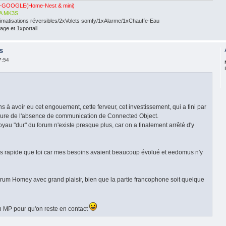
-GOOGLE(Home-Nest & mini)
A MK3S
limatisations réversibles/2xVolets somfy/1xAlarme/1xChauffe-Eau
ge et 1xportail
s
7:54
 à avoir eu cet engouement, cette ferveur, cet investissement, qui a fini par
mesure de l'absence de communication de Connected Object.
au "dur" du forum n'existe presque plus, car on a finalement arrêté d'y
s rapide que toi car mes besoins avaient beaucoup évolué et eedomus n'y
forum Homey avec grand plaisir, bien que la partie francophone soit quelque
n MP pour qu'on reste en contact