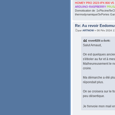
HOMEY PRO 2023-IPX 800 V5 
ARDUINO-RASPBERRY
PRUS
Domotisation de :1xPiscine/9xC
thermodynamique/3xPortes Gara
Re: Au revoir Eedomu
par
ARTNOW
» 06 Fév 2024 1
rover820i a écrit:
Salut Arnaud,
On est quelques anciens
s'étioler au fur et à 
Malheureusement le noy
croire.
Ma démarche a été plu
répondait plus.
On se croisera sur le 
peu désertique.
Je t'envoie mon mail e