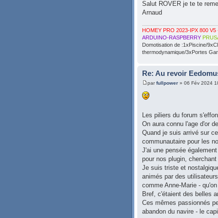
Salut ROVER je te te remer
Arnaud
HOMEY PRO 2023-IPX 800 V5 
ARDUINO-RASPBERRY
PRUS
Domotisation de :1xPiscine/9xC
thermodynamique/3xPortes Gara
Re: Au revoir Eedomu
par
fullpower
» 06 Fév 2024 1
Les piliers du forum s'effon
On aura connu l'age d'or d
Quand je suis arrivé sur ce
communautaire pour les n
J'ai une pensée également 
pour nos plugin, cherchant
Je suis triste et nostalgiq
animés par des utilisateurs
comme Anne-Marie - qu'on n
Bref, c'étaient des belles
Ces mêmes passionnés peut
abandon du navire - le capi