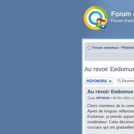
Forum eedomus
‹
Périphé
Au revoir Eedomu
Publier une réponse
Au revoir Eedomus
par
ARTNOW
» 06 Fév 2024 1
Chers membres de la com
Après de longues réflexions
Eedomus, je prends aujourd'
modérateur. Cette décision 
cruciaux qui ont graduell