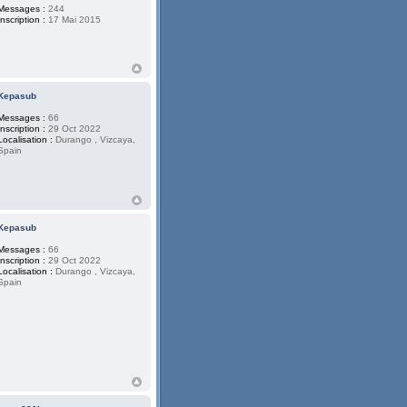
Messages :
244
Inscription :
17 Mai 2015
Kepasub
Messages :
66
Inscription :
29 Oct 2022
Localisation :
Durango , Vizcaya,
Spain
Kepasub
Messages :
66
Inscription :
29 Oct 2022
Localisation :
Durango , Vizcaya,
Spain