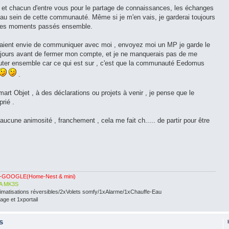
 et chacun d'entre vous pour le partage de connaissances, les échanges
n au sein de cette communauté. Même si je m'en vais, je garderai toujours
 ces moments passés ensemble.
uraient envie de communiquer avec moi , envoyez moi un MP je garde le
8 jours avant de fermer mon compte, et je ne manquerais pas de me
uter ensemble car ce qui est sur , c'est que la communauté Eedomus
.
art Objet , à des déclarations ou projets à venir , je pense que le
rié .
ucune animosité , franchement , cela me fait ch..... de partir pour être
-GOOGLE(Home-Nest & mini)
A MK3S
limatisations réversibles/2xVolets somfy/1xAlarme/1xChauffe-Eau
ge et 1xportail
s