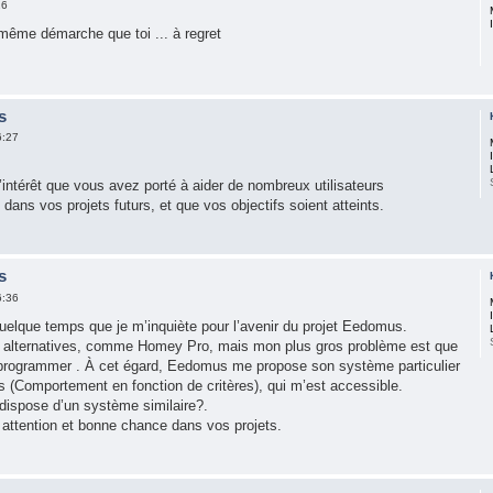
26
ême démarche que toi ... à regret
s
6:27
’intérêt que vous avez porté à aider de nombreux utilisateurs
ns vos projets futurs, et que vos objectifs soient atteints.
s
6:36
quelque temps que je m’inquiète pour l’avenir du projet Eedomus.
es alternatives, comme Homey Pro, mais mon plus gros problème est que
 programmer . À cet égard, Eedomus me propose son système particulier
 (Comportement en fonction de critères), qui m’est accessible.
ispose d’un système similaire?.
attention et bonne chance dans vos projets.