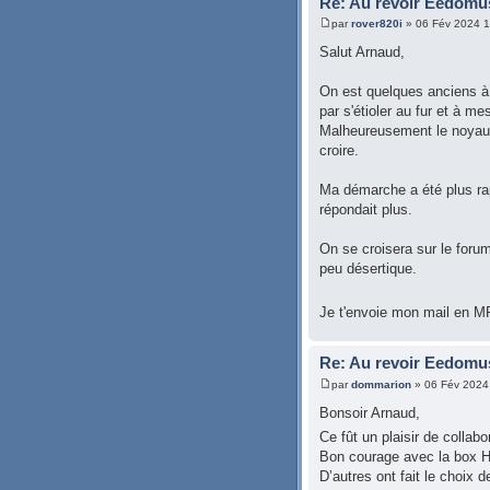
Re: Au revoir Eedomu
par
rover820i
» 06 Fév 2024 1
Salut Arnaud,
On est quelques anciens à 
par s'étioler au fur et à 
Malheureusement le noyau "
croire.
Ma démarche a été plus ra
répondait plus.
On se croisera sur le foru
peu désertique.
Je t'envoie mon mail en M
Re: Au revoir Eedomu
par
dommarion
» 06 Fév 2024
Bonsoir Arnaud,
Ce fût un plaisir de collabo
Bon courage avec la box 
D’autres ont fait le choix 