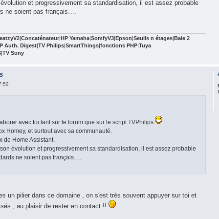
évolution et progressivement sa standardisation, il est assez probable
s ne soient pas français….
eatzyV2
|
Concaténateur
|
HP Yamaha
|
SomfyV3
|
Epson
|
Seuils n étages
|
Baie 2
P Auth. Digest
|
TV Philips
|
SmartThings
|
fonctions PHP
|
Tuya
S
|
TV Sony
s
7:52
laborer avec toi tant sur le forum que sur le script TVPhilips
ox Homey, et surtout avec sa communauté.
oix de Home Assistant.
son évolution et progressivement sa standardisation, il est assez probable
dards ne soient pas français….
un pilier dans ce domaine , on s'est très souvent appuyer sur toi et
isés , au plaisir de rester en contact !!