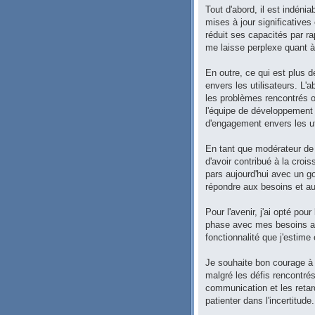
Tout d'abord, il est indéni
mises à jour significative
réduit ses capacités par 
me laisse perplexe quant à 
En outre, ce qui est plus 
envers les utilisateurs. L
les problèmes rencontrés 
l'équipe de développement
d'engagement envers les ut
En tant que modérateur de 
d'avoir contribué à la cro
pars aujourd'hui avec un g
répondre aux besoins et aux
Pour l'avenir, j'ai opté po
phase avec mes besoins actue
fonctionnalité que j'estim
Je souhaite bon courage à l
malgré les défis rencontré
communication et les retard
patienter dans l'incertitude.