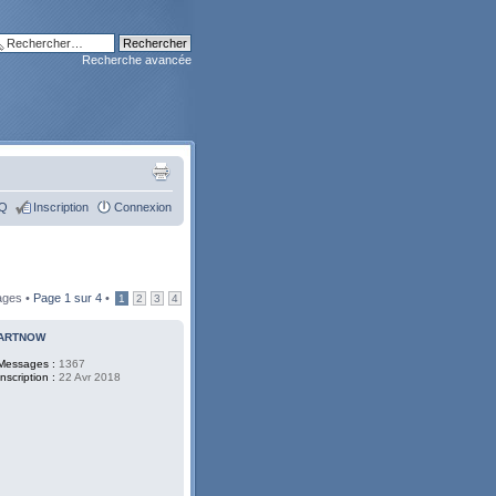
Recherche avancée
Q
Inscription
Connexion
ages •
Page
1
sur
4
•
1
2
3
4
ARTNOW
Messages :
1367
Inscription :
22 Avr 2018