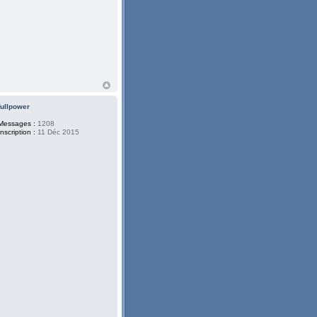
fullpower
Messages :
1208
Inscription :
11 Déc 2015