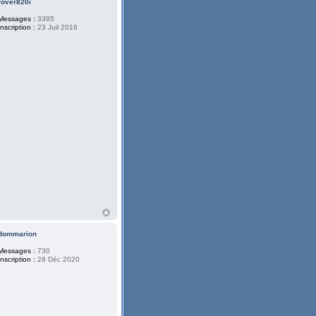
rover820i
Messages :
3395
Inscription :
23 Juil 2016
dommarion
Messages :
730
Inscription :
28 Déc 2020