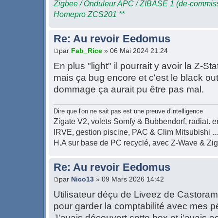
Zigbee / Onduleur APC / ZIBASE 1 (de-commis
Homepro ZCS201 **
Re: Au revoir Eedomus
par
Fab_Rice
» 06 Mai 2024 21:24
En plus "light" il pourrait y avoir la Z
mais ça bug encore et c'est le black o
dommage ça aurait pu être pas mal.
Dire que l'on ne sait pas est une preuve d'intelligence
Zigate V2, volets Somfy & Bubbendorf, radiat. en
IRVE, gestion piscine, PAC & Clim Mitsubishi ...
H.A sur base de PC recyclé, avec Z-Wave & Zi
Re: Au revoir Eedomus
par
Nico13
» 09 Mars 2026 14:42
Utilisateur déçu de Liveez de Castora
pour garder la comptabilité avec mes 
J'avais découvert cette box et j'avais a