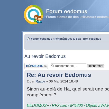
Forum eedomus
‹
Périphériques & Box
‹
Box eedomus
Au revoir Eedomus
Publier une réponse
Re: Au revoir Eedomus
par
Razor
» 06 Mai 2024 18:48
Sinon au-delà de Ha, quel serait une b
complément ?
EEDOMUS+ / RFXcom / IPX800 / Objets ZWAVE 