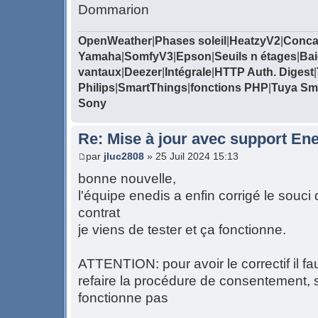
Dommarion
OpenWeather
|
Phases soleil
|
HeatzyV2
|
Conca
Yamaha
|
SomfyV3
|
Epson
|
Seuils n étages
|
Bai
vantaux
|
Deezer
|
Intégrale
|
HTTP Auth. Digest
|
Philips
|
SmartThings
|
fonctions PHP
|
Tuya Sma
Sony
Re: Mise à jour avec support Ene
par
jluc2808
» 25 Juil 2024 15:13
bonne nouvelle,
l'équipe enedis a enfin corrigé le souci
contrat
je viens de tester et ça fonctionne.
ATTENTION: pour avoir le correctif i
refaire la procédure de consentement, s
fonctionne pas