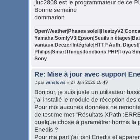
jluc2808 est le programmateur de ce P
Bonne semaine
dommarion
OpenWeather
|
Phases soleil
|
HeatzyV2
|
Conca
Yamaha
|
SomfyV3
|
Epson
|
Seuils n étages
|
Bai
vantaux
|
Deezer
|
Intégrale
|
HTTP Auth. Digest
|
Philips
|
SmartThings
|
fonctions PHP
|
Tuya Sma
Sony
Re: Mise à jour avec support Ene
par
winslows
» 27 Jan 2026 15:49
Bonjour, je suis juste un utilisateur b
j'ai installé le module de réception des
Pour moi aucunes données ne remonten
de test me met "Résultats XPath :ERREUR
quelque chose à paramétrer hormis la
Enedis ?
Pour ma part j'ai joint Enedis et appare