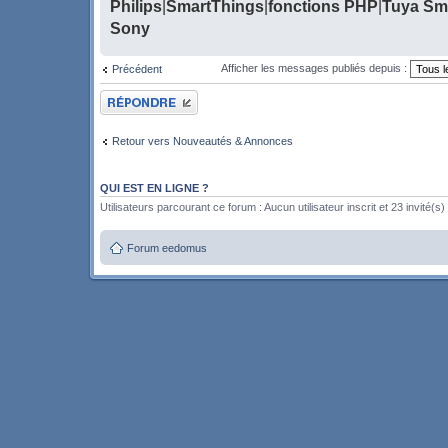
Philips
|
SmartThings
|
fonctions PHP
|
Tuya Sma
Sony
Afficher les messages publiés depuis :
Précédent
Publier une réponse
Retour vers Nouveautés & Annonces
QUI EST EN LIGNE ?
Utilisateurs parcourant ce forum : Aucun utilisateur inscrit et 23 invité(s)
Forum eedomus