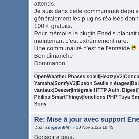
attends.
Je suis dans cette communauté depuis 
généralement les plugins réalisés donne
100% gratuits.
Pour mémoire le plugin Enedis plantait 
maintenant c’est extrêmement rare.
Une communauté c’est de l’entraide
Bon dimanche
Dommarion
OpenWeather
|
Phases soleil
|
HeatzyV2
|
Conca
Yamaha
|
SomfyV3
|
Epson
|
Seuils n étages
|
Bai
vantaux
|
Deezer
|
Intégrale
|
HTTP Auth. Digest
|
Philips
|
SmartThings
|
fonctions PHP
|
Tuya Sma
Sony
Re: Mise à jour avec support Ene
par
surgeon84fr
» 30 Nov 2025 18:49
Bonsoir a tous.