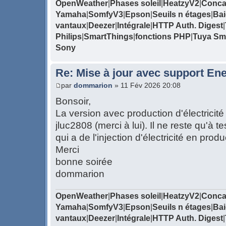
OpenWeather
|
Phases soleil
|
HeatzyV2
|
Conca
Yamaha
|
SomfyV3
|
Epson
|
Seuils n étages
|
Bai
vantaux
|
Deezer
|
Intégrale
|
HTTP Auth. Digest
|
Philips
|
SmartThings
|
fonctions PHP
|
Tuya Sma
Sony
Re: Mise à jour avec support Ene
par
dommarion
» 11 Fév 2026 20:08
Bonsoir,
La version avec production d'électricité
jluc2808 (merci à lui). Il ne reste qu'à 
qui a de l'injection d'électricité en produ
Merci
bonne soirée
dommarion
OpenWeather
|
Phases soleil
|
HeatzyV2
|
Conca
Yamaha
|
SomfyV3
|
Epson
|
Seuils n étages
|
Bai
vantaux
|
Deezer
|
Intégrale
|
HTTP Auth. Digest
|