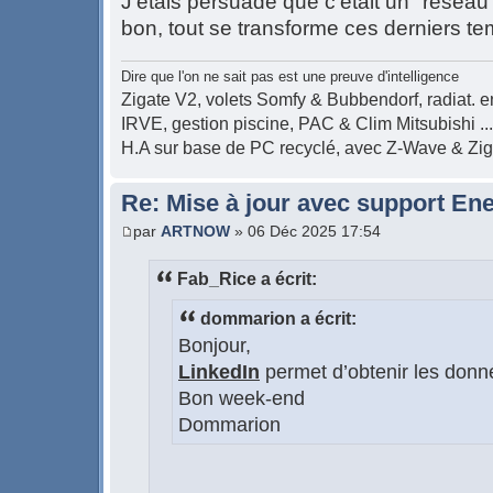
J'étais persuadé que c'était un "réseau
bon, tout se transforme ces derniers t
Dire que l'on ne sait pas est une preuve d'intelligence
Zigate V2, volets Somfy & Bubbendorf, radiat. en
IRVE, gestion piscine, PAC & Clim Mitsubishi ...
H.A sur base de PC recyclé, avec Z-Wave & Zi
Re: Mise à jour avec support Ene
par
ARTNOW
» 06 Déc 2025 17:54
Fab_Rice a écrit:
dommarion a écrit:
Bonjour,
LinkedIn
permet d’obtenir les donnée
Bon week-end
Dommarion