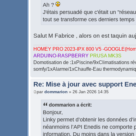
Ah ?
J'étais persuadé que c'était un "réseau
tout se transforme ces derniers temps
Salut M Fabrice , alors on est taquin au
HOMEY PRO 2023-IPX 800 V5 -GOOGLE(Home-
ARDUINO-RASPBERRY
PRUSA MK3S
Domotisation de :1xPiscine/9xClimatisations ré
somfy/1xAlarme/1xChauffe-Eau thermodynamiqu
Re: Mise à jour avec support Ene
par
dommarion
» 26 Jan 2026 14:35
dommarion a écrit:
Bonjour,
Linky permet d’obtenir les données d’inj
néanmoins l’API Enedis ne comporte 
information. Du moins dans la version 