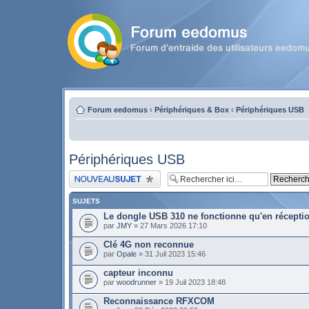
Forum eedomus
‹
Périphériques & Box
‹
Périphériques USB
Périphériques USB
Publier un nouveau sujet
SUJETS
Le dongle USB 310 ne fonctionne qu'en récepti
par
JMY
» 27 Mars 2026 17:10
Clé 4G non reconnue
par
Opale
» 31 Juil 2023 15:46
capteur inconnu
par
woodrunner
» 19 Juil 2023 18:48
Reconnaissance RFXCOM