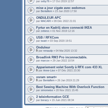
par
seby76
» 17 Oct 2019 12:57
mise a jour zigate avec eedomus
par
Benlaflem
» 23 Jan 2020 17:50
ONDULEUR APC
par
MACARI
» 09 Déc 2022 21:01
Fyrtur en Kadrilj store connecté IKEA
par
zebess
» 01 Nov 2019 12:16
USB / RFXCom
par
twatri
» 03 Sep 2020 19:51
Onduleur
par
renaudp
» 04 Mai 2020 13:32
Broadlink RM3 Pro inconnectable.
par
marcov
» 29 Jan 2022 10:54
Appariement volet Somfy à RFX com 433 XL
par
Anne-Lise
» 07 Déc 2021 23:30
osram smart+
par
Benlaflem
» 26 Jan 2019 21:29
Best Sewing Machine With Overlock Function
par
simonwise
» 20 Nov 2021 15:45
2 teleinformation GCE
par
borazy
» 15 Juin 2021 08:34