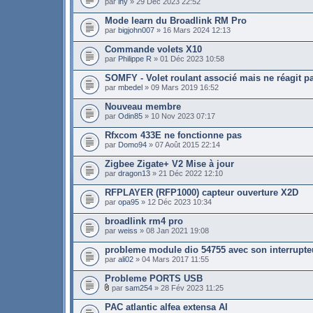
par
ihy
» 29 Déc 2023 22:52
Mode learn du Broadlink RM Pro
par
bigjohn007
» 16 Mars 2024 12:13
Commande volets X10
par
Philippe R
» 01 Déc 2023 10:58
SOMFY - Volet roulant associé mais ne réagit p
par
mbedel
» 09 Mars 2019 16:52
Nouveau membre
par
Odin85
» 10 Nov 2023 07:17
Rfxcom 433E ne fonctionne pas
par
Domo94
» 07 Août 2015 22:14
Zigbee Zigate+ V2 Mise à jour
par
dragon13
» 21 Déc 2022 12:10
RFPLAYER (RFP1000) capteur ouverture X2D
par
opa95
» 12 Déc 2023 10:34
broadlink rm4 pro
par
weiss
» 08 Jan 2021 19:08
probleme module dio 54755 avec son interrupte
par
ali02
» 04 Mars 2017 11:55
Probleme PORTS USB
par
sam254
» 28 Fév 2023 11:25
PAC atlantic alfea extensa AI