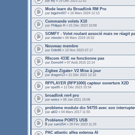
par
ihy
» 29 Déc 2023 22:52
Mode learn du Broadlink RM Pro
par
bigjohn007
» 16 Mars 2024 12:13
Commande volets X10
par
Philippe R
» 01 Déc 2023 10:58
SOMFY - Volet roulant associé mais ne réagit p
par
mbedel
» 09 Mars 2019 16:52
Nouveau membre
par
Odin85
» 10 Nov 2023 07:17
Rfxcom 433E ne fonctionne pas
par
Domo94
» 07 Août 2015 22:14
Zigbee Zigate+ V2 Mise à jour
par
dragon13
» 21 Déc 2022 12:10
RFPLAYER (RFP1000) capteur ouverture X2D
par
opa95
» 12 Déc 2023 10:34
broadlink rm4 pro
par
weiss
» 08 Jan 2021 19:08
probleme module dio 54755 avec son interrupte
par
ali02
» 04 Mars 2017 11:55
Probleme PORTS USB
par
sam254
» 28 Fév 2023 11:25
PAC atlantic alfea extensa AI