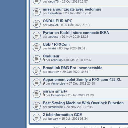
par
seby76
» 17 Oct 2019 12:57
mise a jour zigate avec eedomus
par
Benlaflem
» 23 Jan 2020 17:50
ONDULEUR APC
par
MACARI
» 09 Déc 2022 21:01
Fyrtur en Kadrilj store connecté IKEA
par
zebess
» 01 Nov 2019 12:16
USB / RFXCom
par
twatri
» 03 Sep 2020 19:51
Onduleur
par
renaudp
» 04 Mai 2020 13:32
Broadlink RM3 Pro inconnectable.
par
marcov
» 29 Jan 2022 10:54
Appariement volet Somfy à RFX com 433 XL
par
Anne-Lise
» 07 Déc 2021 23:30
osram smart+
par
Benlaflem
» 26 Jan 2019 21:29
Best Sewing Machine With Overlock Function
par
simonwise
» 20 Nov 2021 15:45
2 teleinformation GCE
par
borazy
» 15 Juin 2021 08:34