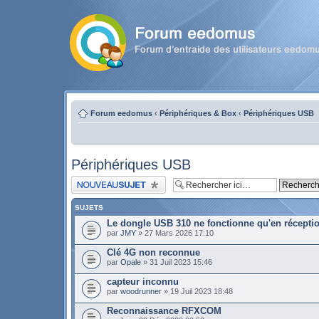
Forum eedomus
‹
Périphériques & Box
‹
Périphériques USB
Périphériques USB
Publier un nouveau sujet
SUJETS
Le dongle USB 310 ne fonctionne qu'en récepti
par
JMY
» 27 Mars 2026 17:10
Clé 4G non reconnue
par
Opale
» 31 Juil 2023 15:46
capteur inconnu
par
woodrunner
» 19 Juil 2023 18:48
Reconnaissance RFXCOM