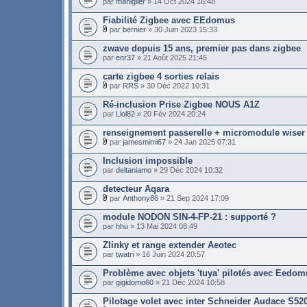
par
maniglier
» 14 Oct 2024 16:48
Fiabilité Zigbee avec EEdomus
par
bernier
» 30 Juin 2023 15:33
zwave depuis 15 ans, premier pas dans zigbee
par
enr37
» 21 Août 2025 21:45
carte zigbee 4 sorties relais
par
RRS
» 30 Déc 2022 10:31
Ré-inclusion Prise Zigbee NOUS A1Z
par
Llol82
» 20 Fév 2024 20:24
renseignement passerelle + micromodule wiser
par
jamesmimi67
» 24 Jan 2025 07:31
Inclusion impossible
par
deltaniamo
» 29 Déc 2024 10:32
detecteur Aqara
par
Anthony86
» 21 Sep 2024 17:09
module NODON SIN-4-FP-21 : supporté ?
par
hhu
» 13 Mai 2024 08:49
Zlinky et range extender Aeotec
par
twatri
» 16 Juin 2024 20:57
Problème avec objets 'tuya' pilotés avec Eedo
par
gigidomo60
» 21 Déc 2024 10:58
Pilotage volet avec inter Schneider Audace S52