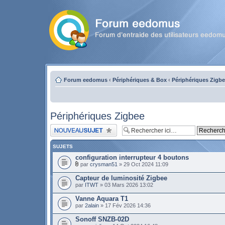
Forum eedomus
‹
Périphériques & Box
‹
Périphériques Zigb
Périphériques Zigbee
Publier un nouveau sujet
SUJETS
configuration interrupteur 4 boutons
par
crysman51
» 29 Oct 2024 11:09
Capteur de luminosité Zigbee
par
ITWT
» 03 Mars 2026 13:02
Vanne Aquara T1
par
2alain
» 17 Fév 2026 14:36
Sonoff SNZB-02D