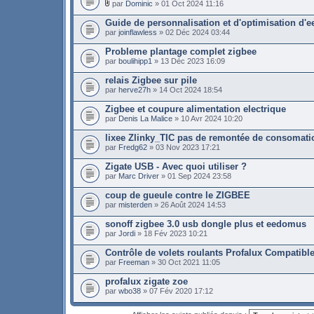
par
Dominic
» 01 Oct 2024 11:16
Guide de personnalisation et d'optimisation d
par
joinflawless
» 02 Déc 2024 03:44
Probleme plantage complet zigbee
par
boulihipp1
» 13 Déc 2023 16:09
relais Zigbee sur pile
par
herve27h
» 14 Oct 2024 18:54
Zigbee et coupure alimentation electrique
par
Denis La Malice
» 10 Avr 2024 10:20
lixee Zlinky_TIC pas de remontée de consomati
par
Fredg62
» 03 Nov 2023 17:21
Zigate USB - Avec quoi utiliser ?
par
Marc Driver
» 01 Sep 2024 23:58
coup de gueule contre le ZIGBEE
par
misterden
» 26 Août 2024 14:53
sonoff zigbee 3.0 usb dongle plus et eedomus
par
Jordi
» 18 Fév 2023 10:21
Contrôle de volets roulants Profalux Compatible
par
Freeman
» 30 Oct 2021 11:05
profalux zigate zoe
par
wbo38
» 07 Fév 2020 17:12