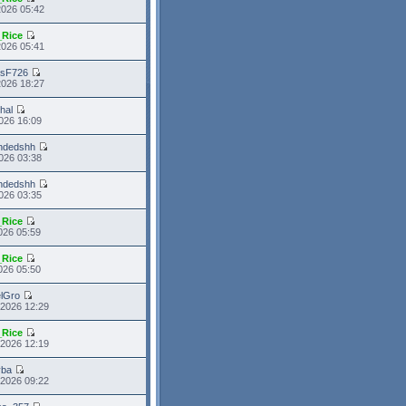
2026 05:42
_Rice
2026 05:41
asF726
2026 18:27
hal
026 16:09
ndedshh
026 03:38
ndedshh
026 03:35
_Rice
026 05:59
_Rice
026 05:50
lGro
 2026 12:29
_Rice
 2026 12:19
yba
 2026 09:22