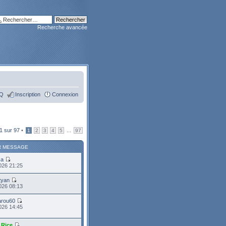
Recherche avancée
Q
Inscription
Connexion
1
sur
97
•
...
1
2
3
4
5
97
R MESSAGE
sa
2026 21:25
tyan
2026 08:13
arou60
2026 14:45
_Rice