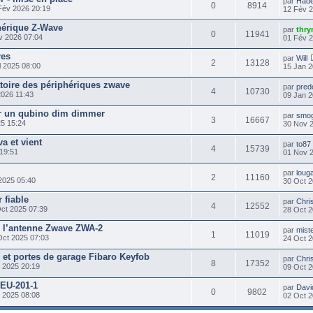
par
Had
0
8914
Fév 2026 20:19
12 Fév 
hérique Z-Wave
par
thry
0
11941
v 2026 07:04
01 Fév 
res
par
Will
2
13128
l 2025 08:00
15 Jan 2
atoire des périphériques zwave
par
pred
4
10730
2026 11:43
09 Jan 2
r un qubino dim dimmer
par
smo
3
16667
25 15:24
30 Nov 
a et vient
par
to87
4
15739
19:51
01 Nov 
par
loug
2
11160
2025 05:40
30 Oct 2
 fiable
par
Chri
4
12552
ct 2025 07:39
28 Oct 2
e l’antenne Zwave ZWA-2
par
mist
1
11019
Oct 2025 07:03
24 Oct 2
et portes de garage Fibaro Keyfob
par
Chri
8
17352
 2025 20:19
09 Oct 2
EU-201-1
par
Davi
0
9802
 2025 08:08
02 Oct 2