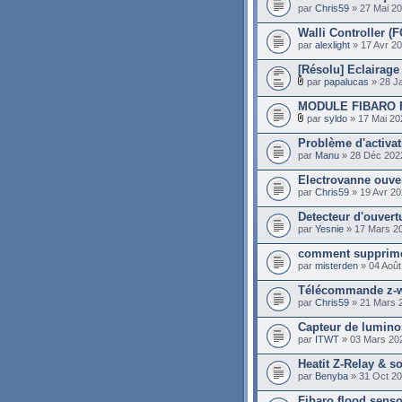
par
Chris59
» 27 Mai 20
Walli Controller 
par
alexlight
» 17 Avr 20
[Résolu] Eclairage
par
papalucas
» 28 J
MODULE FIBARO F
par
syldo
» 17 Mai 20
Problème d'activat
par
Manu
» 28 Déc 202
Electrovanne ouver
par
Chris59
» 19 Avr 20
Detecteur d'ouvert
par
Yesnie
» 17 Mars 2
comment supprime
par
misterden
» 04 Août
Télécommande z-
par
Chris59
» 21 Mars 
Capteur de lumino
par
ITWT
» 03 Mars 20
Heatit Z-Relay & s
par
Benyba
» 31 Oct 20
Fibaro flood senso