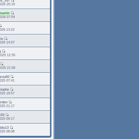
es_357
2026 20:19
martin
2026 07:04
026 13:22
ou
026 14:07
g
2025 12:35
2025 21:58
arou60
025 07:41
stophe
025 19:57
erden
025 21:17
s59
025 09:17
ddu13
025 08:08