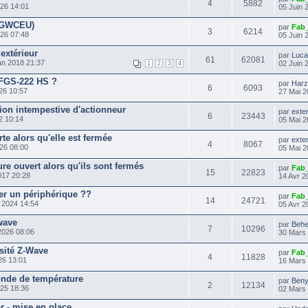
4
5882
26 14:01
05 Juin 
(FGWCEU)
par
Fab
3
6214
26 07:48
05 Juin 
 extérieur
par
Luc
61
62081
an 2018 21:37
02 Juin 
1
2
3
4
GS-222 HS ?
par
Harz
6
6093
26 10:57
27 Mai 2
ion intempestive d'actionneur
par
exte
6
23443
2 10:14
05 Mai 2
te alors qu'elle est fermée
par
exte
4
8067
26 08:00
05 Mai 2
ure ouvert alors qu'ils sont fermés
par
Fab
15
22823
017 20:28
14 Avr 2
r un périphérique ??
par
Fab
14
24721
 2024 14:54
05 Avr 2
wave
par
Behe
7
10296
2026 08:06
30 Mars
sité Z-Wave
par
Fab
4
11828
26 13:01
16 Mars
onde de température
par
Ben
2
12134
25 18:36
02 Mars
r - mise en place