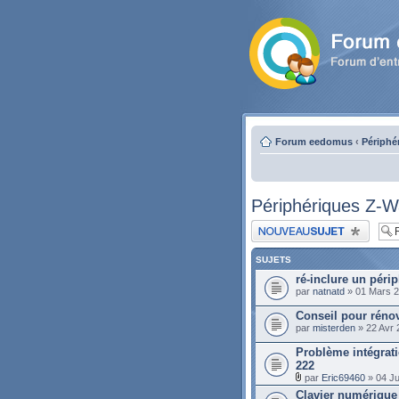
Forum eedomus
‹
Périphé
Périphériques Z-
Publier un nouveau sujet
SUJETS
ré-inclure un péri
par
natnatd
» 01 Mars 2
Conseil pour rénov
par
misterden
» 22 Avr 
Problème intégrat
222
par
Eric69460
» 04 Ju
Clavier numérique