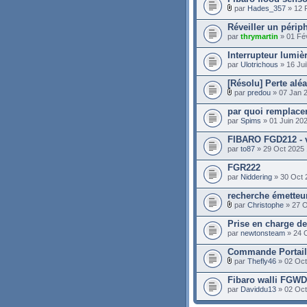
par
Hades_357
» 12 
Réveiller un périp
par
thrymartin
» 01 Fé
Interrupteur lumiè
par
Ulotrichous
» 16 Jui
[Résolu] Perte alé
par
predou
» 07 Jan 
par quoi remplace
par
Spims
» 01 Juin 20
FIBARO FGD212 - v
par
to87
» 29 Oct 2025 
FGR222
par
Niddering
» 30 Oct 
recherche émetteur
par
Christophe
» 27 O
Prise en charge d
par
newtonsteam
» 24 
Commande Portail 
par
Thefly46
» 02 Oct
Fibaro walli FGWD
par
Daviddu13
» 02 Oct