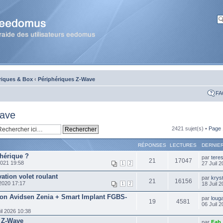
riques & Box
‹
Périphériques Z-Wave
FA
Wave
2421 sujet(s) •
Page
RÉPONSES
LECTURES
DERNIE
phérique ?
par
tere
21
17047
021 19:58
27 Juil 
1
2
ation volet roulant
par
krys
21
16156
2020 17:17
18 Juil 
1
2
ion Avidsen Zenia + Smart Implant FGBS-
par
loug
19
4581
06 Juil 
il 2026 10:38
 Z-Wave
par
Fab