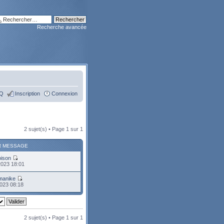
Recherche avancée
Q
Inscription
Connexion
2 sujet(s) • Page
1
sur
1
R MESSAGE
oison
2023 18:01
manike
023 08:18
2 sujet(s) • Page
1
sur
1