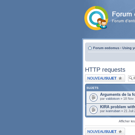
Forum eedomus
‹
Using y
HTTP requests
Publier un nouveau sujet
SUJETS
Arguments de la f
par
valdoison
» 18 Nov 
KIRA problem with
par
ivanruban
» 21 Juil
Afficher le
Publier un nouveau sujet