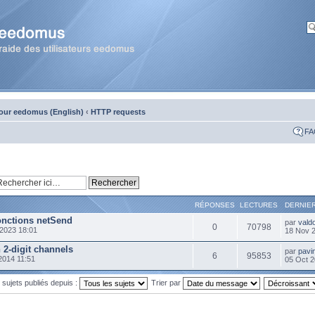
our eedomus (English)
‹
HTTP requests
FA
RÉPONSES
LECTURES
DERNIE
onctions netSend
par
vald
0
70798
2023 18:01
18 Nov 
 2-digit channels
par
pavi
6
95853
 2014 11:51
05 Oct 2
s sujets publiés depuis :
Trier par