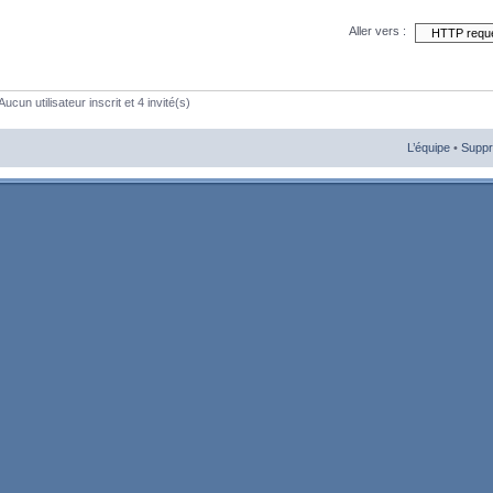
Aller vers :
ucun utilisateur inscrit et 4 invité(s)
L’équipe
•
Suppr