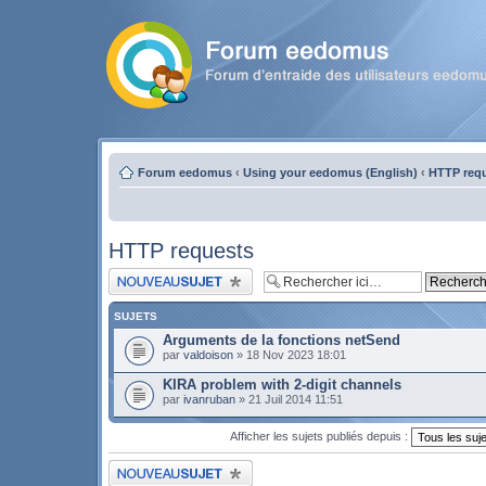
Forum eedomus
‹
Using your eedomus (English)
‹
HTTP req
HTTP requests
Publier un nouveau sujet
SUJETS
Arguments de la fonctions netSend
par
valdoison
» 18 Nov 2023 18:01
KIRA problem with 2-digit channels
par
ivanruban
» 21 Juil 2014 11:51
Afficher les sujets publiés depuis :
Publier un nouveau sujet