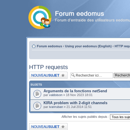
Forum eedomus
‹
Using your eedomus (English)
‹
HTTP req
HTTP requests
Publier un nouveau sujet
SUJETS
Arguments de la fonctions netSend
par
valdoison
» 18 Nov 2023 18:01
KIRA problem with 2-digit channels
par
ivanruban
» 21 Juil 2014 11:51
Afficher les sujets publiés depuis :
Publier un nouveau sujet