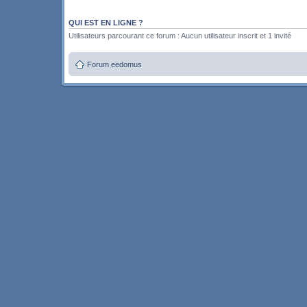
QUI EST EN LIGNE ?
Utilisateurs parcourant ce forum : Aucun utilisateur inscrit et 1 invité
Forum eedomus