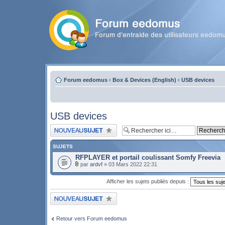
Forum eedomus
‹
Box & Devices (English)
‹
USB devices
USB devices
Publier un nouveau sujet
SUJETS
RFPLAYER et portail coulissant Somfy Freevia
par
ardvf
» 03 Mars 2022 22:31
Afficher les sujets publiés depuis :
Publier un nouveau sujet
Retour vers Forum eedomus