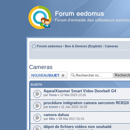
Forum eedomus
‹
Box & Devices (English)
‹
Cameras
Cameras
Publier un nouveau sujet
SUJETS
Aqara/Xiaomei Smart Video Doorbell G4
par
Horia
» 12 Mai 2023 13:26
procédure intégration camera sercomm RC8110
par
komet
» 11 Jan 2025 16:28
camera dahua
par
Mbs
» 08 Mai 2017 01:01
dépot de fichiers vidéos non souhaité