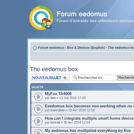
Forum eedomus
‹
Box & Devices (English)
‹
The eedomus b
The eedomus box
Publier un nouveau sujet
SUJETS
MyFox TA4008
par
ldm
» 13 Juil 2018 17:30
Eeedomus box becomes non-working when no i
par
ivanruban
» 15 Avr 2016 12:56
How can I integrate multiple smart home device
par
lockee
» 30 Avr 2024 12:04
My eedomus has multiplied everything by five