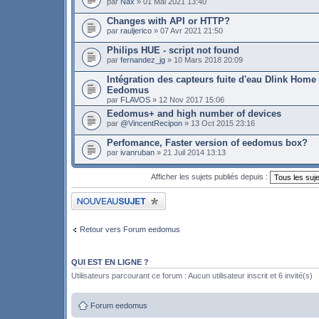
par
Nax
» 01 Mai 2021 13:40
Changes with API or HTTP?
par
rauljerico
» 07 Avr 2021 21:50
Philips HUE - script not found
par
fernandez_jg
» 10 Mars 2018 20:09
Intégration des capteurs fuite d'eau Dlink Home
Eedomus
par
FLAVOS
» 12 Nov 2017 15:06
Eedomus+ and high number of devices
par
@VincentRecipon
» 13 Oct 2015 23:16
Perfomance, Faster version of eedomus box?
par
ivanruban
» 21 Juil 2014 13:13
Afficher les sujets publiés depuis :
Publier un nouveau sujet
Retour vers Forum eedomus
QUI EST EN LIGNE ?
Utilisateurs parcourant ce forum : Aucun utilisateur inscrit et 6 invité(s)
Forum eedomus