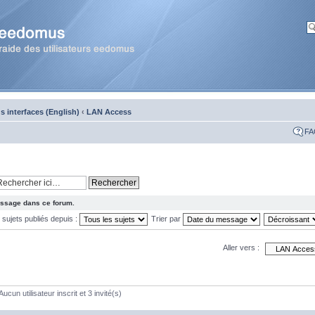
 interfaces (English)
‹
LAN Access
FA
message dans ce forum.
s sujets publiés depuis :
Trier par
Aller vers :
ucun utilisateur inscrit et 3 invité(s)