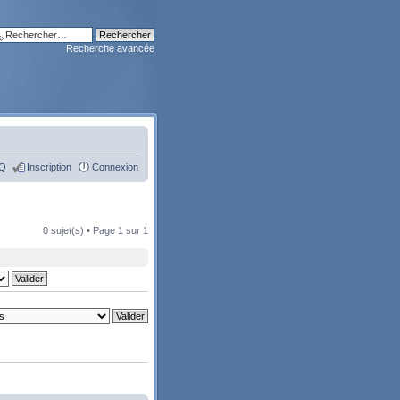
Recherche avancée
Q
Inscription
Connexion
0 sujet(s) • Page
1
sur
1