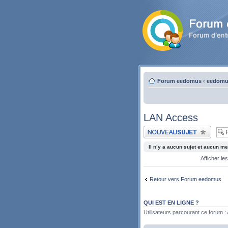
Forum eedomus
‹
eedomus
LAN Access
Publier un nouveau sujet
Il n’y a aucun sujet et aucun 
Afficher le
Retour vers Forum eedomus
QUI EST EN LIGNE ?
Utilisateurs parcourant ce forum : A