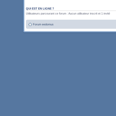
QUI EST EN LIGNE ?
Utilisateurs parcourant ce forum : Aucun utilisateur inscrit et 1 invité
Forum eedomus