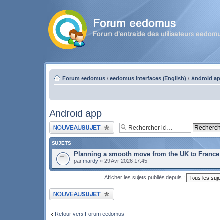
Forum eedomus
‹
eedomus interfaces (English)
‹
Android a
Android app
Publier un nouveau sujet
SUJETS
Planning a smooth move from the UK to France
par
mardy
» 29 Avr 2026 17:45
Afficher les sujets publiés depuis :
Publier un nouveau sujet
Retour vers Forum eedomus