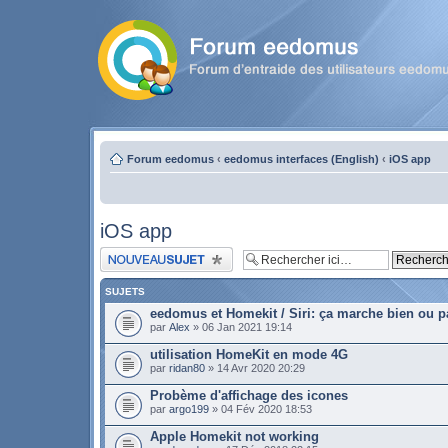
Forum eedomus
‹
eedomus interfaces (English)
‹
iOS app
iOS app
Publier un nouveau sujet
SUJETS
eedomus et Homekit / Siri: ça marche bien ou p
par
Alex
» 06 Jan 2021 19:14
utilisation HomeKit en mode 4G
par
ridan80
» 14 Avr 2020 20:29
Probème d'affichage des icones
par
argo199
» 04 Fév 2020 18:53
Apple Homekit not working