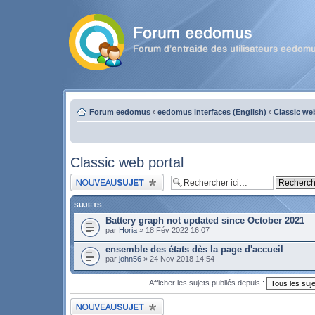
Forum eedomus
‹
eedomus interfaces (English)
‹
Classic we
Classic web portal
Publier un nouveau sujet
SUJETS
Battery graph not updated since October 2021
par
Horia
» 18 Fév 2022 16:07
ensemble des états dès la page d'accueil
par
john56
» 24 Nov 2018 14:54
Afficher les sujets publiés depuis :
Publier un nouveau sujet