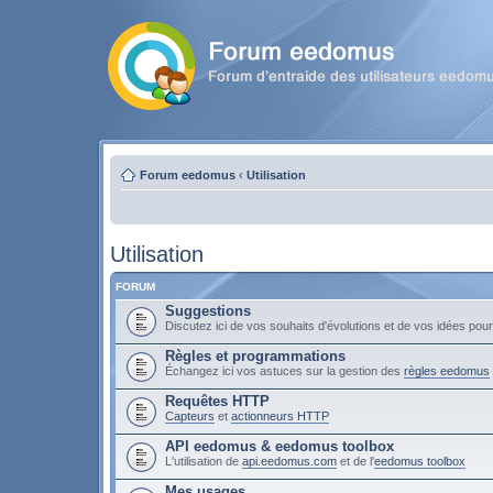
Forum eedomus
‹
Utilisation
Utilisation
FORUM
Suggestions
Discutez ici de vos souhaits d'évolutions et de vos idées po
Règles et programmations
Échangez ici vos astuces sur la gestion des
règles eedomus
Requêtes HTTP
Capteurs
et
actionneurs HTTP
API eedomus & eedomus toolbox
L'utilisation de
api.eedomus.com
et de l'
eedomus toolbox
Mes usages