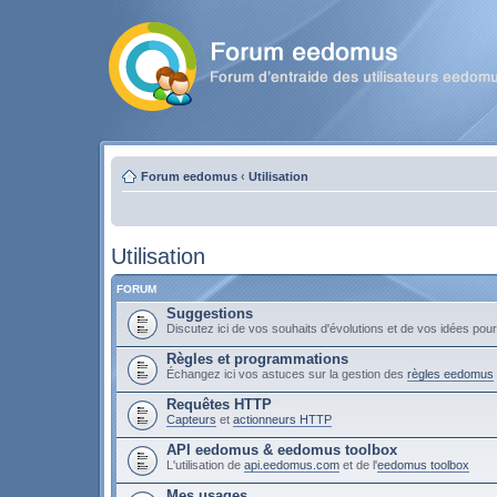
Forum eedomus
‹
Utilisation
Utilisation
FORUM
Suggestions
Discutez ici de vos souhaits d'évolutions et de vos idées po
Règles et programmations
Échangez ici vos astuces sur la gestion des
règles eedomus
Requêtes HTTP
Capteurs
et
actionneurs HTTP
API eedomus & eedomus toolbox
L'utilisation de
api.eedomus.com
et de l'
eedomus toolbox
Mes usages