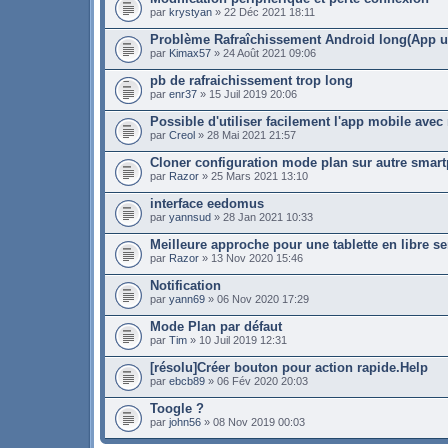
par
krystyan
» 22 Déc 2021 18:11
Problème Rafraîchissement Android long(App u
par
Kimax57
» 24 Août 2021 09:06
pb de rafraichissement trop long
par
enr37
» 15 Juil 2019 20:06
Possible d'utiliser facilement l'app mobile ave
par
Creol
» 28 Mai 2021 21:57
Cloner configuration mode plan sur autre smar
par
Razor
» 25 Mars 2021 13:10
interface eedomus
par
yannsud
» 28 Jan 2021 10:33
Meilleure approche pour une tablette en libre se
par
Razor
» 13 Nov 2020 15:46
Notification
par
yann69
» 06 Nov 2020 17:29
Mode Plan par défaut
par
Tim
» 10 Juil 2019 12:31
[résolu]Créer bouton pour action rapide.Help
par
ebcb89
» 06 Fév 2020 20:03
Toogle ?
par
john56
» 08 Nov 2019 00:03