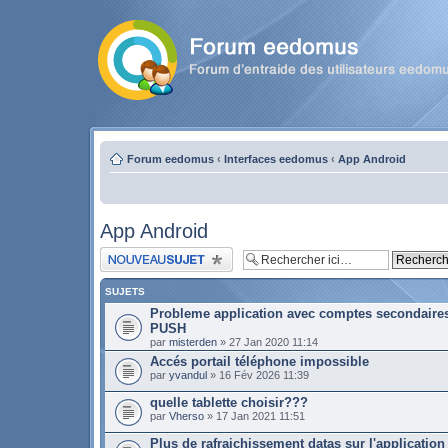
Forum eedomus
‹
Interfaces eedomus
‹
App Android
App Android
Publier un nouveau sujet
SUJETS
Probleme application avec comptes secondaires 
PUSH
par
misterden
» 27 Jan 2020 11:14
Accés portail téléphone impossible
par
yvandul
» 16 Fév 2026 11:39
quelle tablette choisir???
par
Vherso
» 17 Jan 2021 11:51
Plus de rafraichissement datas sur l'applicatio