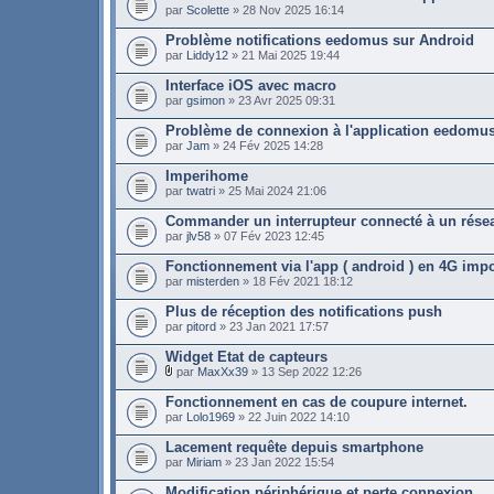
par
Scolette
» 28 Nov 2025 16:14
Problème notifications eedomus sur Android
par
Liddy12
» 21 Mai 2025 19:44
Interface iOS avec macro
par
gsimon
» 23 Avr 2025 09:31
Problème de connexion à l'application eedomu
par
Jam
» 24 Fév 2025 14:28
Imperihome
par
twatri
» 25 Mai 2024 21:06
Commander un interrupteur connecté à un résea
par
jlv58
» 07 Fév 2023 12:45
Fonctionnement via l'app ( android ) en 4G imp
par
misterden
» 18 Fév 2021 18:12
Plus de réception des notifications push
par
pitord
» 23 Jan 2021 17:57
Widget Etat de capteurs
par
MaxXx39
» 13 Sep 2022 12:26
Fonctionnement en cas de coupure internet.
par
Lolo1969
» 22 Juin 2022 14:10
Lacement requête depuis smartphone
par
Miriam
» 23 Jan 2022 15:54
Modification périphérique et perte connexion