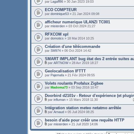
par
Lagaff86
» 30 Jan 2023 19:03
ECO COMPTEUR
par
dominique53
» 21 Jan 2024 09:08
afficheur numerique ULANZI TC001
par
misterden
» 03 Oct 2024 21:27
RFXCOM xpl
par
domotics
» 18 Mai 2014 10:25
Création d'une télécommande
par
SM974
» 06 Oct 2024 14:42
SMART IMPLANT bug état des 2 entrée suites au
par
ARTNOW
» 28 Avr 2019 18:27
Geolocalisation IFTTT
par
Pajemafa
» 21 Fév 2024 09:55
Volets roulants Profalux Zigbee
par
Madoma73
» 03 Sep 2016 10:47
Doorbird d2101v - Retour d'expérience (et plugi
par
influman
» 15 Mars 2018 11:30
Intégration station meteo netatmo arrêtée
par
Arnaud
» 05 Juil 2024 08:25
besoin d'aide pour créér une requête HTTP
par
misterden
» 21 Juil 2020 14:06