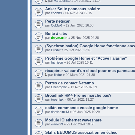
par
Varaderiste
» 14 Juil 2017 21:14
Anker Solix panneaux solaire
par
ebcb89
» 06 Avr 2024 12:15
Perte netscan
par
ColBuR
» 19 Juin 2025 16:58
Boite à clés
par
thrymartin
» 25 Nov 2025 04:28
(Synchronisation) Google Home fonctionne enc
par
Dusbir
» 25 Oct 2025 17:18
Problème Google Home et "Active l'alarme"
par
harrison
» 26 Juil 2025 16:11
récupérer valeur d'un cloud pour mes panneaux
par
flodur
» 20 Mars 2021 21:38
Pertes de contact Netatmo
par
Christophe
» 13 Avr 2025 07:39
Broadlink RM4 Pro ne marche pas?
par
jwozniak
» 06 Avr 2021 19:27
daikin commande vocale google home
par
doctissimi13
» 06 Jan 2025 19:29
Module IO ethernet waveshare
par
waow29
» 22 Déc 2024 10:58
Skills EEDOMUS association en échec