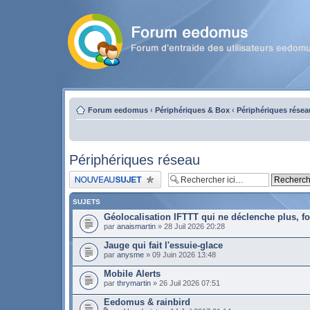
Forum eedomus
‹
Périphériques & Box
‹
Périphériques résea
Périphériques réseau
Publier un nouveau sujet
SUJETS
Géolocalisation IFTTT qui ne déclenche plus, 
par
anaismartin
» 28 Juil 2026 20:28
Jauge qui fait l'essuie-glace
par
anysme
» 09 Juin 2026 13:48
Mobile Alerts
par
thrymartin
» 26 Juil 2026 07:51
Eedomus & rainbird