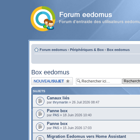
Forum eedomus
‹
Périphériques & Box
‹
Box eedomus
Box eedomus
Publier un nouveau sujet
SUJETS
Canaux liés
par
thrymartin
» 26 Juil 2026 08:47
Panne box
par
PAS
» 18 Juin 2026 10:40
Panne box
par
PAS
» 15 Juin 2026 17:03
Migration Eedomus vers Home Assistant