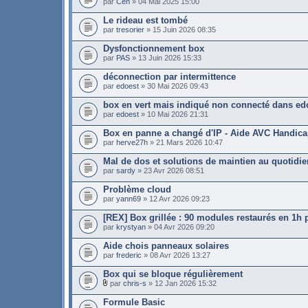
par
Cen
» 04 Mai 2025 15:00
Le rideau est tombé
par
tresorier
» 15 Juin 2026 08:35
Dysfonctionnement box
par
PAS
» 13 Juin 2026 15:33
déconnection par intermittence
par
edoest
» 30 Mai 2026 09:43
box en vert mais indiqué non connecté dans e
par
edoest
» 10 Mai 2026 21:31
Box en panne a changé d'IP - Aide AVC Handic
par
herve27h
» 21 Mars 2026 10:47
Mal de dos et solutions de maintien au quotidie
par
sardy
» 23 Avr 2026 08:51
Problème cloud
par
yann69
» 12 Avr 2026 09:23
[REX] Box grillée : 90 modules restaurés en 1h p
par
krystyan
» 04 Avr 2026 09:20
Aide chois panneaux solaires
par
frederic
» 08 Avr 2026 13:27
Box qui se bloque régulièrement
par
chris-s
» 12 Jan 2026 15:32
Formule Basic