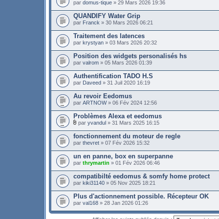
par
domus-tique
» 29 Mars 2026 19:36
QUANDIFY Water Grip
par
Franck
» 30 Mars 2026 06:21
Traitement des latences
par
krystyan
» 03 Mars 2026 20:32
Position des widgets personalisés hs
par
valrom
» 05 Mars 2026 01:39
Authentification TADO H.S
par
Daveed
» 31 Juil 2020 16:19
Au revoir Eedomus
par
ARTNOW
» 06 Fév 2024 12:56
Problèmes Alexa et eedomus
par
yvandul
» 31 Mars 2025 16:15
fonctionnement du moteur de regle
par
thevret
» 07 Fév 2026 15:32
un en panne, box en superpanne
par
thrymartin
» 01 Fév 2026 06:46
compatibilté eedomus & somfy home protect
par
kiki31140
» 05 Nov 2025 18:21
Plus d'actionnement possible. Récepteur OK
par
val168
» 28 Jan 2026 01:26