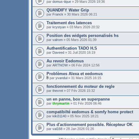
par
domus-tique
» 29 Mars 2026 19:36
QUANDIFY Water Grip
par
Franck
» 30 Mars 2026 06:21
Traitement des latences
par
krystyan
» 03 Mars 2026 20:32
Position des widgets personalisés hs
par
valrom
» 05 Mars 2026 01:39
Authentification TADO H.S
par
Daveed
» 31 Juil 2020 16:19
Au revoir Eedomus
par
ARTNOW
» 06 Fév 2024 12:56
Problèmes Alexa et eedomus
par
yvandul
» 31 Mars 2025 16:15
fonctionnement du moteur de regle
par
thevret
» 07 Fév 2026 15:32
un en panne, box en superpanne
par
thrymartin
» 01 Fév 2026 06:46
compatibilté eedomus & somfy home protect
par
kiki31140
» 05 Nov 2025 18:21
Plus d'actionnement possible. Récepteur OK
par
val168
» 28 Jan 2026 01:26