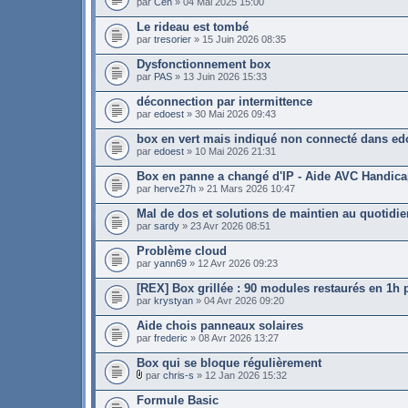
par
Cen
» 04 Mai 2025 15:00
Le rideau est tombé
par
tresorier
» 15 Juin 2026 08:35
Dysfonctionnement box
par
PAS
» 13 Juin 2026 15:33
déconnection par intermittence
par
edoest
» 30 Mai 2026 09:43
box en vert mais indiqué non connecté dans e
par
edoest
» 10 Mai 2026 21:31
Box en panne a changé d'IP - Aide AVC Handic
par
herve27h
» 21 Mars 2026 10:47
Mal de dos et solutions de maintien au quotidie
par
sardy
» 23 Avr 2026 08:51
Problème cloud
par
yann69
» 12 Avr 2026 09:23
[REX] Box grillée : 90 modules restaurés en 1h p
par
krystyan
» 04 Avr 2026 09:20
Aide chois panneaux solaires
par
frederic
» 08 Avr 2026 13:27
Box qui se bloque régulièrement
par
chris-s
» 12 Jan 2026 15:32
Formule Basic