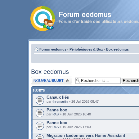
Forum eedomus
‹
Périphériques & Box
‹
Box eedomus
Box eedomus
Publier un nouveau sujet
SUJETS
Canaux liés
par
thrymartin
» 26 Juil 2026 08:47
Panne box
par
PAS
» 18 Juin 2026 10:40
Panne box
par
PAS
» 15 Juin 2026 17:03
Migration Eedomus vers Home Assistant