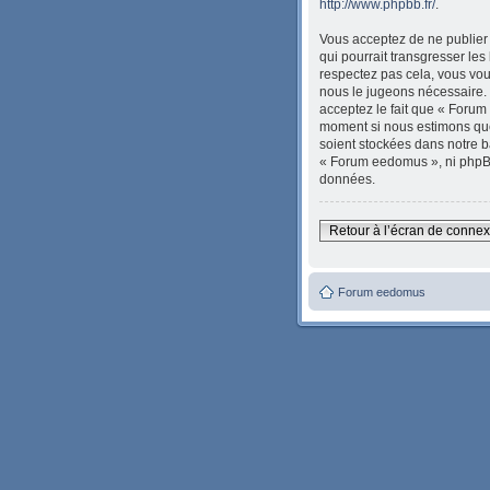
http://www.phpbb.fr/
.
Vous acceptez de ne publier 
qui pourrait transgresser les
respectez pas cela, vous vou
nous le jugeons nécessaire. 
acceptez le fait que « Forum 
moment si nous estimons que 
soient stockées dans notre b
« Forum eedomus », ni phpBB
données.
Retour à l’écran de conne
Forum eedomus