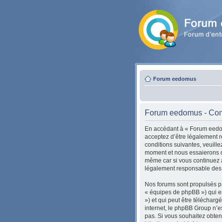
Forum eedomus
Forum eedomus - Condi
En accédant à « Forum eedom
acceptez d’être légalement r
conditions suivantes, veuill
moment et nous essaierons de
même car si vous continuez à
légalement responsable des c
Nos forums sont propulsés pa
« équipes de phpBB ») qui es
») et qui peut être téléchar
internet, le phpBB Group n’
pas. Si vous souhaitez obten