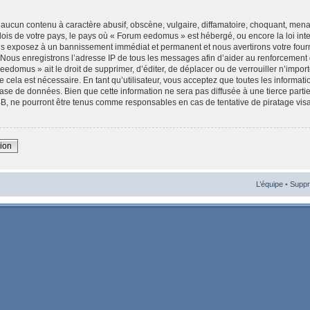
aucun contenu à caractère abusif, obscène, vulgaire, diffamatoire, choquant, mena
 lois de votre pays, le pays où « Forum eedomus » est hébergé, ou encore la loi int
s exposez à un bannissement immédiat et permanent et nous avertirons votre fourni
Nous enregistrons l’adresse IP de tous les messages afin d’aider au renforcement 
eedomus » ait le droit de supprimer, d’éditer, de déplacer ou de verrouiller n’import
cela est nécessaire. En tant qu’utilisateur, vous acceptez que toutes les informat
ase de données. Bien que cette information ne sera pas diffusée à une tierce parti
, ne pourront être tenus comme responsables en cas de tentative de piratage vis
xion
L’équipe
•
Suppr