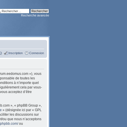
Recherche avancée
Q
Inscription
Connexion
/forum.eedomus.com »), vous
sponsable de toutes les
nditions à n’importe quel
égulièrement cela par vous-
 vous acceptez d’être
pbb.com », « phpBB Group »,
le
» (désignée ici par « GPL
ciliter les discussions sur
et/ou que nous n’acceptons
w.phpbb.com/
ou