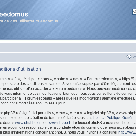
FA
tions d’utilisation
us » (désigné ici par « nous », « notre », « nos », « Forum eedomus », « https:/
esponsable des conditions suivantes. Si vous n’acceptez pas d’être légalement re
ez ne pas utiliser et/ou accéder à « Forum eedomus ». Nous pouvons modifier ces co
 vous informer de ces modifications, bien que nous vous conseillons de vérifier r
 participer à « Forum eedomus » après que les modifications aient été effectuées,
onditions modifiées et/ou mises à jour.
r phpBB (désignés ici par « ils », « eux », « leur », « logiciel phpBB », « www.ph
t une solution de création de forums déclarée sous la «
Licence Publique Généra
gée depuis
www.phpbb.com
ou
www.phpbb.fr
. Le logiciel phpBB a pour seul but de fa
est en aucun cas responsable de la conduite et/ou du contenu que nous acceptons 
ir plus d’informations concernant phpBB, nous vous invitons à consulter
http://ww