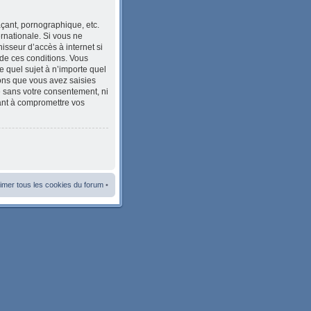
çant, pornographique, etc.
ernationale. Si vous ne
sseur d’accès à internet si
de ces conditions. Vous
e quel sujet à n’importe quel
ions que vous avez saisies
e sans votre consentement, ni
ant à compromettre vos
imer tous les cookies du forum
•