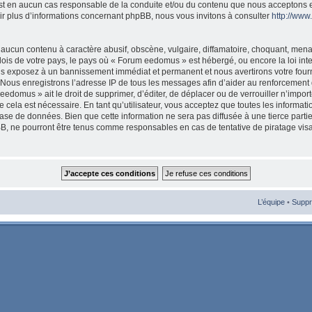
est en aucun cas responsable de la conduite et/ou du contenu que nous acceptons 
ir plus d’informations concernant phpBB, nous vous invitons à consulter
http://ww
aucun contenu à caractère abusif, obscène, vulgaire, diffamatoire, choquant, mena
 lois de votre pays, le pays où « Forum eedomus » est hébergé, ou encore la loi int
s exposez à un bannissement immédiat et permanent et nous avertirons votre fourni
Nous enregistrons l’adresse IP de tous les messages afin d’aider au renforcement 
eedomus » ait le droit de supprimer, d’éditer, de déplacer ou de verrouiller n’import
cela est nécessaire. En tant qu’utilisateur, vous acceptez que toutes les informat
ase de données. Bien que cette information ne sera pas diffusée à une tierce parti
, ne pourront être tenus comme responsables en cas de tentative de piratage vis
L’équipe
•
Suppr