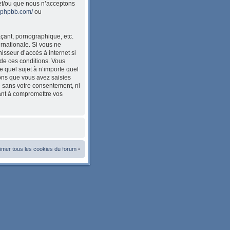
et/ou que nous n’acceptons
w.phpbb.com/
ou
çant, pornographique, etc.
ernationale. Si vous ne
sseur d’accès à internet si
de ces conditions. Vous
e quel sujet à n’importe quel
ions que vous avez saisies
e sans votre consentement, ni
ant à compromettre vos
imer tous les cookies du forum
•