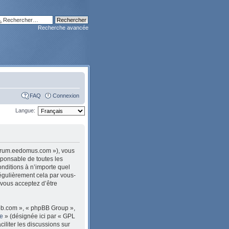
Recherche avancée
FAQ
Connexion
Langue:
/forum.eedomus.com »), vous
sponsable de toutes les
nditions à n’importe quel
égulièrement cela par vous-
 vous acceptez d’être
pbb.com », « phpBB Group »,
le
» (désignée ici par « GPL
ciliter les discussions sur