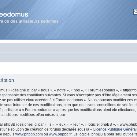
ription
us » (désigné ici par « nous », « notre », « nos », « Forum eedomus », « https:/
esponsable des conditions suivantes. Si vous n’acceptez pas d’être légalement re
ez ne pas utiliser et/ou accéder à « Forum eedomus ». Nous pouvons modifier ces co
 vous informer de ces modifications, bien que nous vous conseillons de vérifier r
 participer à « Forum eedomus » après que les modifications aient été effectuées,
onditions modifiées et/ou mises à jour.
r phpBB (désignés ici par « ils », « eux », « leur », « logiciel phpBB », « www.ph
t une solution de création de forums déclarée sous la «
Licence Publique Généra
gée depuis
www.phpbb.com
ou
www.phpbb.fr
. Le logiciel phpBB a pour seul but de fa