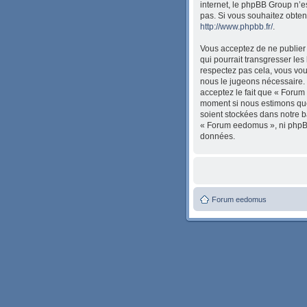
internet, le phpBB Group n’
pas. Si vous souhaitez obten
http://www.phpbb.fr/
.
Vous acceptez de ne publier 
qui pourrait transgresser les
respectez pas cela, vous vou
nous le jugeons nécessaire. 
acceptez le fait que « Forum 
moment si nous estimons que 
soient stockées dans notre b
« Forum eedomus », ni phpBB
données.
Forum eedomus