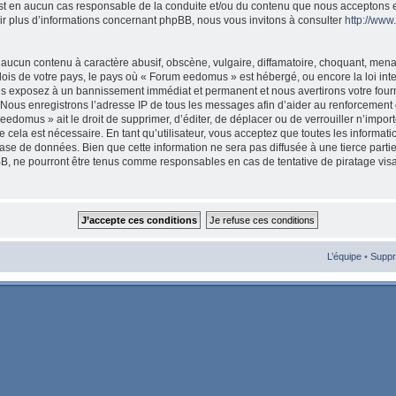
est en aucun cas responsable de la conduite et/ou du contenu que nous acceptons 
ir plus d’informations concernant phpBB, nous vous invitons à consulter
http://ww
aucun contenu à caractère abusif, obscène, vulgaire, diffamatoire, choquant, mena
 lois de votre pays, le pays où « Forum eedomus » est hébergé, ou encore la loi int
s exposez à un bannissement immédiat et permanent et nous avertirons votre fourni
Nous enregistrons l’adresse IP de tous les messages afin d’aider au renforcement 
eedomus » ait le droit de supprimer, d’éditer, de déplacer ou de verrouiller n’import
cela est nécessaire. En tant qu’utilisateur, vous acceptez que toutes les informat
ase de données. Bien que cette information ne sera pas diffusée à une tierce parti
, ne pourront être tenus comme responsables en cas de tentative de piratage vis
L’équipe
•
Suppr