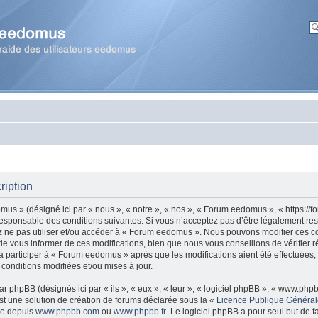
ription
us » (désigné ici par « nous », « notre », « nos », « Forum eedomus », « https:/
esponsable des conditions suivantes. Si vous n’acceptez pas d’être légalement re
ez ne pas utiliser et/ou accéder à « Forum eedomus ». Nous pouvons modifier ces co
 vous informer de ces modifications, bien que nous vous conseillons de vérifier r
 participer à « Forum eedomus » après que les modifications aient été effectuées,
onditions modifiées et/ou mises à jour.
r phpBB (désignés ici par « ils », « eux », « leur », « logiciel phpBB », « www.ph
t une solution de création de forums déclarée sous la «
Licence Publique Généra
gée depuis
www.phpbb.com
ou
www.phpbb.fr
. Le logiciel phpBB a pour seul but de fa