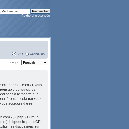
Recherche avancée
FAQ
Connexion
Langue:
/forum.eedomus.com »), vous
sponsable de toutes les
nditions à n’importe quel
égulièrement cela par vous-
 vous acceptez d’être
pbb.com », « phpBB Group »,
le
» (désignée ici par « GPL
ciliter les discussions sur