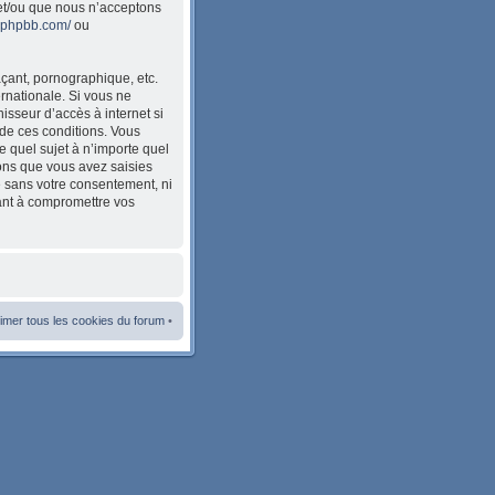
et/ou que nous n’acceptons
w.phpbb.com/
ou
çant, pornographique, etc.
ernationale. Si vous ne
sseur d’accès à internet si
de ces conditions. Vous
e quel sujet à n’importe quel
ions que vous avez saisies
e sans votre consentement, ni
ant à compromettre vos
imer tous les cookies du forum
•