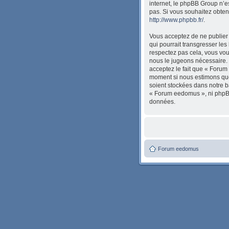
internet, le phpBB Group n’
pas. Si vous souhaitez obten
http://www.phpbb.fr/
.
Vous acceptez de ne publier 
qui pourrait transgresser les
respectez pas cela, vous vou
nous le jugeons nécessaire. 
acceptez le fait que « Forum 
moment si nous estimons que 
soient stockées dans notre b
« Forum eedomus », ni phpBB
données.
Forum eedomus