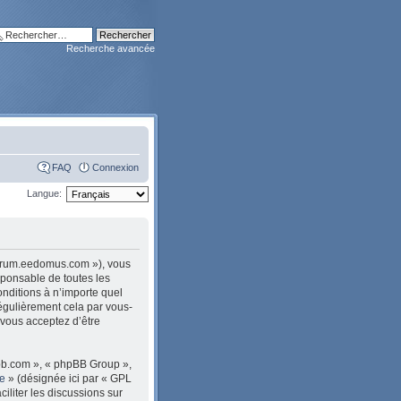
Recherche avancée
FAQ
Connexion
Langue:
/forum.eedomus.com »), vous
sponsable de toutes les
nditions à n’importe quel
égulièrement cela par vous-
 vous acceptez d’être
pbb.com », « phpBB Group »,
le
» (désignée ici par « GPL
ciliter les discussions sur