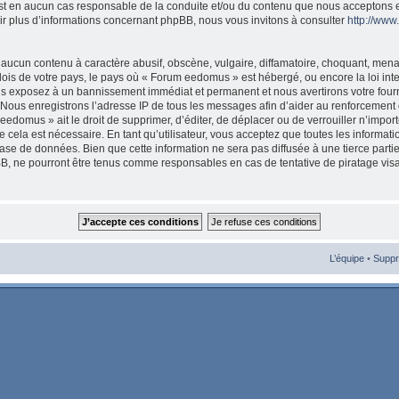
est en aucun cas responsable de la conduite et/ou du contenu que nous acceptons 
ir plus d’informations concernant phpBB, nous vous invitons à consulter
http://ww
aucun contenu à caractère abusif, obscène, vulgaire, diffamatoire, choquant, mena
 lois de votre pays, le pays où « Forum eedomus » est hébergé, ou encore la loi int
s exposez à un bannissement immédiat et permanent et nous avertirons votre fourni
Nous enregistrons l’adresse IP de tous les messages afin d’aider au renforcement 
eedomus » ait le droit de supprimer, d’éditer, de déplacer ou de verrouiller n’import
cela est nécessaire. En tant qu’utilisateur, vous acceptez que toutes les informat
ase de données. Bien que cette information ne sera pas diffusée à une tierce parti
, ne pourront être tenus comme responsables en cas de tentative de piratage vis
L’équipe
•
Suppr