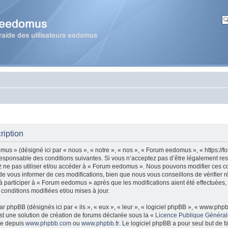
ription
us » (désigné ici par « nous », « notre », « nos », « Forum eedomus », « https:/
esponsable des conditions suivantes. Si vous n’acceptez pas d’être légalement re
ez ne pas utiliser et/ou accéder à « Forum eedomus ». Nous pouvons modifier ces co
 vous informer de ces modifications, bien que nous vous conseillons de vérifier r
 participer à « Forum eedomus » après que les modifications aient été effectuées,
onditions modifiées et/ou mises à jour.
r phpBB (désignés ici par « ils », « eux », « leur », « logiciel phpBB », « www.ph
t une solution de création de forums déclarée sous la «
Licence Publique Généra
gée depuis
www.phpbb.com
ou
www.phpbb.fr
. Le logiciel phpBB a pour seul but de fa