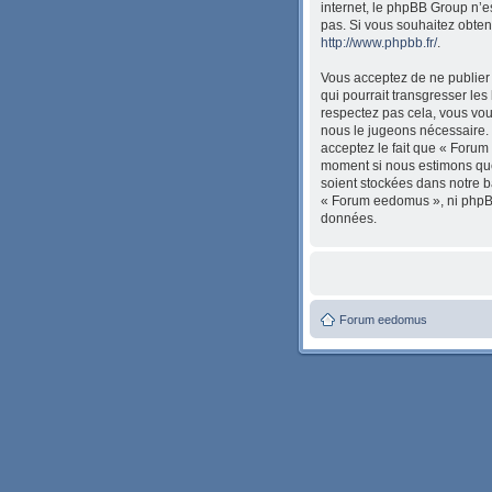
internet, le phpBB Group n’
pas. Si vous souhaitez obten
http://www.phpbb.fr/
.
Vous acceptez de ne publier 
qui pourrait transgresser les
respectez pas cela, vous vou
nous le jugeons nécessaire. 
acceptez le fait que « Forum 
moment si nous estimons que 
soient stockées dans notre b
« Forum eedomus », ni phpBB
données.
Forum eedomus