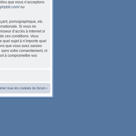
et/ou que nous n’acceptons
w.phpbb.com/
ou
çant, pornographique, etc.
ernationale. Si vous ne
sseur d’accès à internet si
de ces conditions. Vous
e quel sujet à n’importe quel
ions que vous avez saisies
e sans votre consentement, ni
ant à compromettre vos
imer tous les cookies du forum
•