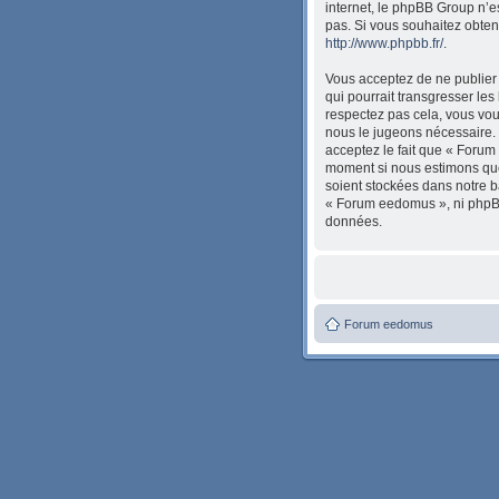
internet, le phpBB Group n’
pas. Si vous souhaitez obten
http://www.phpbb.fr/
.
Vous acceptez de ne publier 
qui pourrait transgresser les
respectez pas cela, vous vou
nous le jugeons nécessaire. 
acceptez le fait que « Forum 
moment si nous estimons que 
soient stockées dans notre b
« Forum eedomus », ni phpBB
données.
Forum eedomus