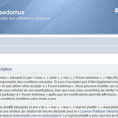
ription
us » (désigné ici par « nous », « notre », « nos », « Forum eedomus », « https:/
esponsable des conditions suivantes. Si vous n’acceptez pas d’être légalement re
ez ne pas utiliser et/ou accéder à « Forum eedomus ». Nous pouvons modifier ces co
 vous informer de ces modifications, bien que nous vous conseillons de vérifier r
 participer à « Forum eedomus » après que les modifications aient été effectuées,
onditions modifiées et/ou mises à jour.
r phpBB (désignés ici par « ils », « eux », « leur », « logiciel phpBB », « www.ph
t une solution de création de forums déclarée sous la «
Licence Publique Généra
gée depuis
www.phpbb.com
ou
www.phpbb.fr
. Le logiciel phpBB a pour seul but de fa