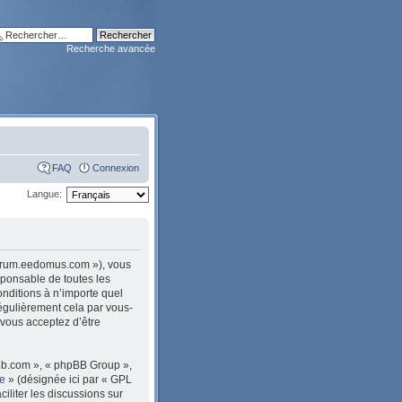
Recherche avancée
FAQ
Connexion
Langue:
/forum.eedomus.com »), vous
sponsable de toutes les
nditions à n’importe quel
égulièrement cela par vous-
 vous acceptez d’être
pbb.com », « phpBB Group »,
le
» (désignée ici par « GPL
ciliter les discussions sur