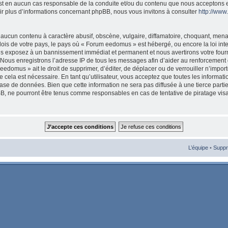
est en aucun cas responsable de la conduite et/ou du contenu que nous acceptons 
ir plus d’informations concernant phpBB, nous vous invitons à consulter
http://ww
aucun contenu à caractère abusif, obscène, vulgaire, diffamatoire, choquant, mena
 lois de votre pays, le pays où « Forum eedomus » est hébergé, ou encore la loi int
s exposez à un bannissement immédiat et permanent et nous avertirons votre fourni
Nous enregistrons l’adresse IP de tous les messages afin d’aider au renforcement 
eedomus » ait le droit de supprimer, d’éditer, de déplacer ou de verrouiller n’import
cela est nécessaire. En tant qu’utilisateur, vous acceptez que toutes les informat
ase de données. Bien que cette information ne sera pas diffusée à une tierce parti
, ne pourront être tenus comme responsables en cas de tentative de piratage vis
L’équipe
•
Suppr