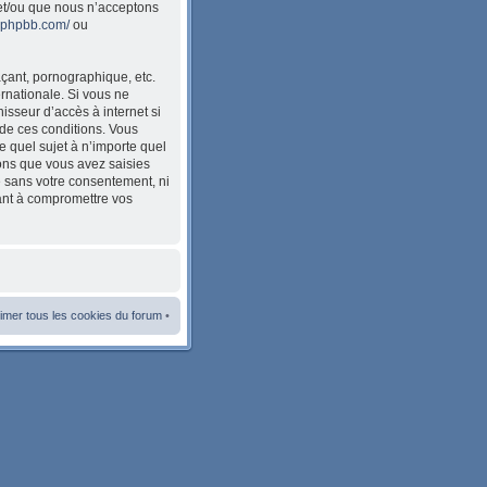
et/ou que nous n’acceptons
w.phpbb.com/
ou
çant, pornographique, etc.
ernationale. Si vous ne
sseur d’accès à internet si
de ces conditions. Vous
e quel sujet à n’importe quel
ions que vous avez saisies
e sans votre consentement, ni
ant à compromettre vos
imer tous les cookies du forum
•