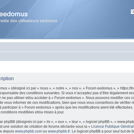
ription
us » (désigné ici par « nous », « notre », « nos », « Forum eedomus », « https:/
esponsable des conditions suivantes. Si vous n’acceptez pas d’être légalement re
ez ne pas utiliser et/ou accéder à « Forum eedomus ». Nous pouvons modifier ces co
 vous informer de ces modifications, bien que nous vous conseillons de vérifier r
 participer à « Forum eedomus » après que les modifications aient été effectuées,
onditions modifiées et/ou mises à jour.
r phpBB (désignés ici par « ils », « eux », « leur », « logiciel phpBB », « www.ph
t une solution de création de forums déclarée sous la «
Licence Publique Généra
gée depuis
www.phpbb.com
ou
www.phpbb.fr
. Le logiciel phpBB a pour seul but de fa