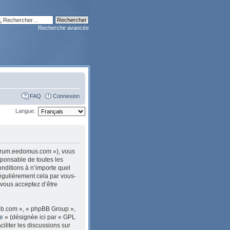
Recherche avancée
FAQ
Connexion
Langue:
/forum.eedomus.com »), vous
sponsable de toutes les
nditions à n’importe quel
égulièrement cela par vous-
 vous acceptez d’être
pbb.com », « phpBB Group »,
le
» (désignée ici par « GPL
ciliter les discussions sur