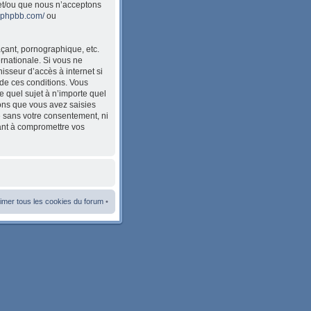
et/ou que nous n’acceptons
w.phpbb.com/
ou
çant, pornographique, etc.
ernationale. Si vous ne
sseur d’accès à internet si
de ces conditions. Vous
e quel sujet à n’importe quel
ions que vous avez saisies
e sans votre consentement, ni
ant à compromettre vos
imer tous les cookies du forum
•