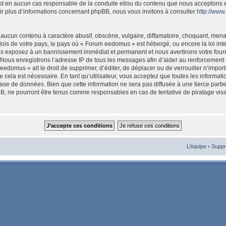
est en aucun cas responsable de la conduite et/ou du contenu que nous acceptons 
ir plus d’informations concernant phpBB, nous vous invitons à consulter
http://ww
aucun contenu à caractère abusif, obscène, vulgaire, diffamatoire, choquant, mena
 lois de votre pays, le pays où « Forum eedomus » est hébergé, ou encore la loi int
s exposez à un bannissement immédiat et permanent et nous avertirons votre fourni
Nous enregistrons l’adresse IP de tous les messages afin d’aider au renforcement 
eedomus » ait le droit de supprimer, d’éditer, de déplacer ou de verrouiller n’import
cela est nécessaire. En tant qu’utilisateur, vous acceptez que toutes les informat
ase de données. Bien que cette information ne sera pas diffusée à une tierce parti
, ne pourront être tenus comme responsables en cas de tentative de piratage vis
L’équipe
•
Suppr