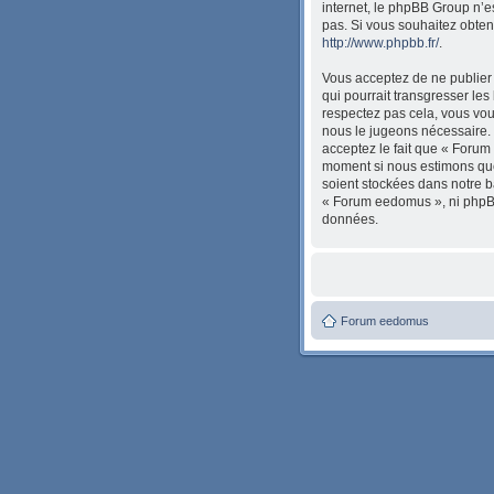
internet, le phpBB Group n’
pas. Si vous souhaitez obten
http://www.phpbb.fr/
.
Vous acceptez de ne publier 
qui pourrait transgresser les
respectez pas cela, vous vou
nous le jugeons nécessaire. 
acceptez le fait que « Forum 
moment si nous estimons que 
soient stockées dans notre b
« Forum eedomus », ni phpBB
données.
Forum eedomus