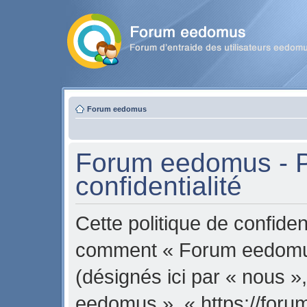
Forum eedomus
Forum eedomus - P
confidentialité
Cette politique de confident
comment « Forum eedomus 
(désignés ici par « nous »
eedomus », « https://for