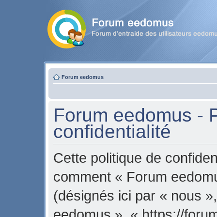
Forum eedomus
Forum eedomus - P
confidentialité
Cette politique de confident
comment « Forum eedomus 
(désignés ici par « nous »
eedomus », « https://for